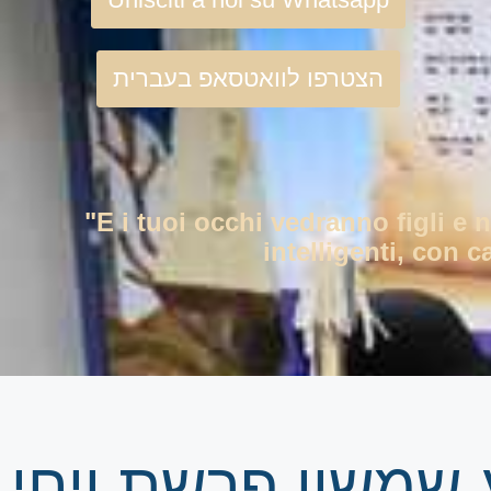
הצטרפו לוואטסאפ בעברית
"E i tuoi occhi vedranno figli e 
intelligenti, con c
 שמשון פרשת ויחי