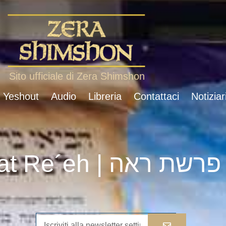
Sito ufficiale di Zera Shimshon
i Yeshout
Audio
Libreria
Contattaci
Notiziar
Parshat Re´eh | פרשת ראה