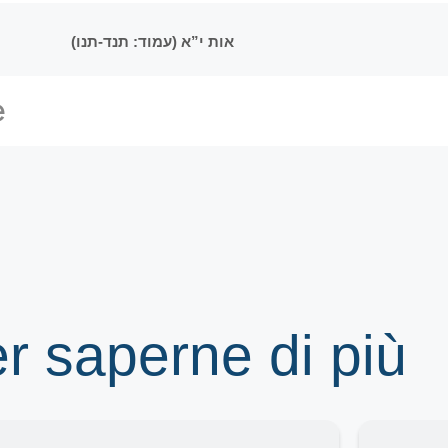
אות י”א (עמוד: תנד-תנו)
er saperne di più