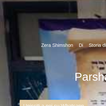
Zera Shimshon
Di
Storia d
Unisciti a noi su Whatsapp