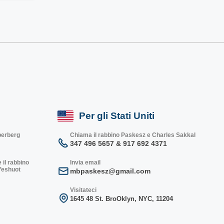
Per gli Stati Uniti
lberberg
Chiama il rabbino Paskesz e Charles Sakkal
347 496 5657 & 917 692 4371
 il rabbino
Invia email
 Yeshuot
mbpaskesz@gmail.com
Visitateci
1645 48 St. Bro
Oklyn, NY
C, 1
1204