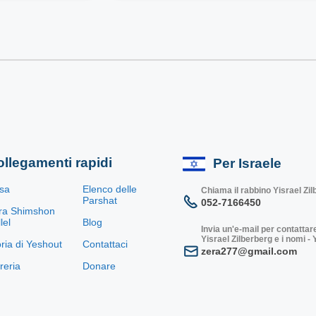
llegamenti rapidi
Per Israele
sa
Elenco delle
Chiama il rabbino Yisrael Zi
Parshat
052-7166450
ra Shimshon
lel
Blog
Invia un'e-mail per contattare
Yisrael Zilberberg e i nomi -
oria di Yeshout
Contattaci
zera277@gmail.com
breria
Donare