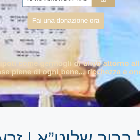
Fai una donazione ora
nipoti come germogli di ulivo attorno all
ase piene di ogni bene... ricchezza e ono
ברוך שליט”א | זרע