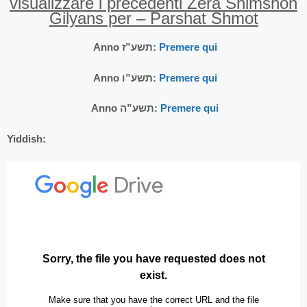
visualizzare i precedenti Zera Shimshon
Gilyans per – Parshat Shmot
Anno תשע”ז:
Premere qui
Anno תשע”ו:
Premere qui
Anno תשע”ה:
Premere qui
Yiddish: