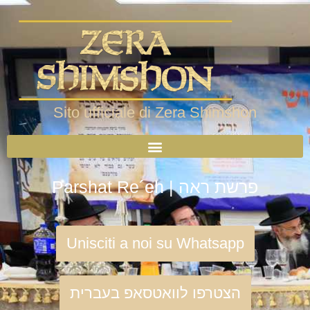
Sito ufficiale di Zera Shimshon
Parshat Re´eh | פרשת ראה
Unisciti a noi su Whatsapp
הצטרפו לוואטסאפ בעברית