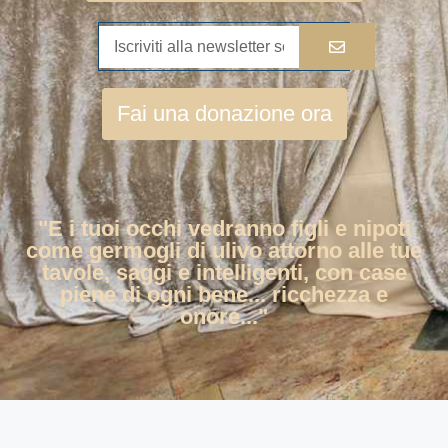
Fai una donazione ora
"E i tuoi occhi vedranno figli e nipoti
come germogli di ulivo attorno alle tue
tavole, saggi e intelligenti, con case
piene di ogni bene... ricchezza e
onore..."