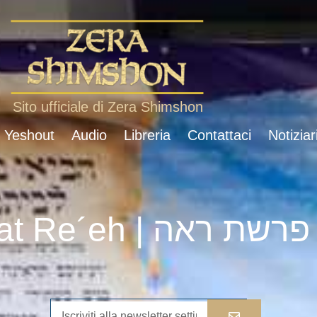
Sito ufficiale di Zera Shimshon
i Yeshout
Audio
Libreria
Contattaci
Notiziar
Parshat Re´eh | פרשת ראה