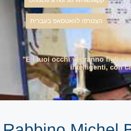
הצטרפו לוואטסאפ בעברית
"E i tuoi occhi vedranno figli e 
intelligenti, con c
Rabbino Michel B