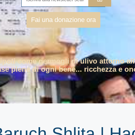
Fai una donazione ora
nipoti come germogli di ulivo attorno all
ase piene di ogni bene... ricchezza e ono
aruch Shlita | Ha