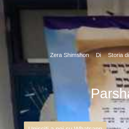
Zera Shimshon
Di
Storia d
Unisciti a noi su Whatsapp