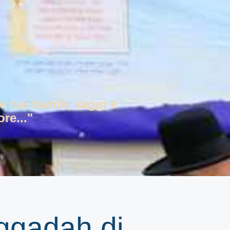
e tue tavole, saggi e
re..."
ggadah di