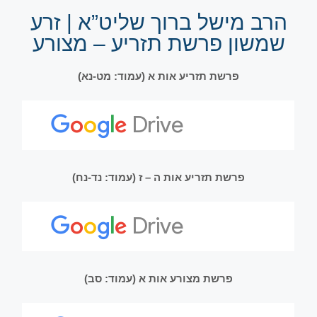
הרב מישל ברוך שליט”א | זרע
שמשון פרשת תזריע – מצורע
פרשת תזריע אות א (עמוד: מט-נא)
פרשת תזריע אות ה – ז (עמוד: נד-נח)
פרשת מצורע אות א (עמוד: סב)