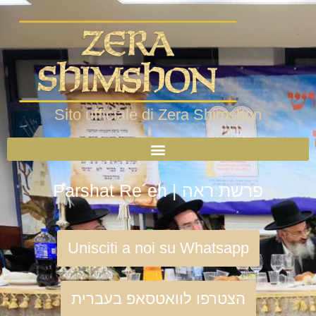
Sito ufficiale di Zera Shimshon
Parshat Re´eh | פרשת ראה
Unisciti a noi su Whatsapp
הצטרפו לוואטסאפ בעברית