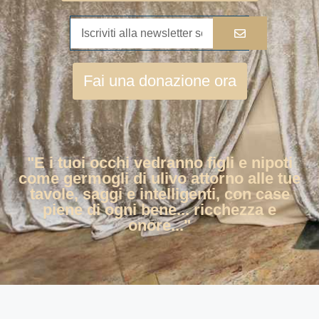
Fai una donazione ora
"E i tuoi occhi vedranno figli e nipoti
come germogli di ulivo attorno alle tue
tavole, saggi e intelligenti, con case
piene di ogni bene... ricchezza e
onore..."