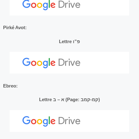
Pirké Avot:
Lettre פ”ו
Ebreo:
Lettre א – ב (Page: קמ-קמב)