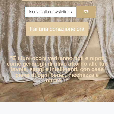
Fai una donazione ora
"E i tuoi occhi vedranno figli e nipoti
come germogli di ulivo attorno alle tue
tavole, saggi e intelligenti, con case
piene di ogni bene... ricchezza e
onore..."