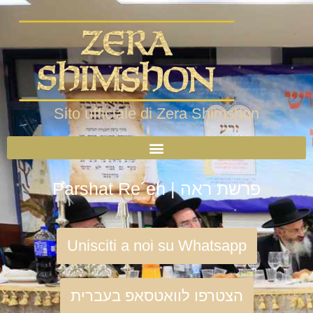
Sito ufficiale di Zera Shimshon
Parshat Re´eh | פרשת ראה
Unisciti a noi su Whatsapp
הצטרפו לוואטסאפ בעברית