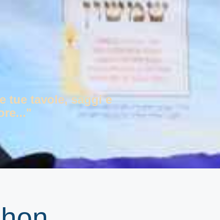
e tue tavole, saggi e
re..."
shon