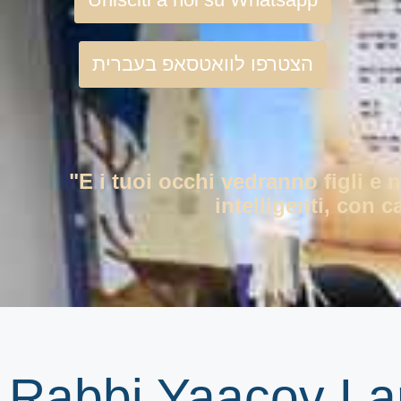
הצטרפו לוואטסאפ בעברית
"E i tuoi occhi vedranno figli e 
intelligenti, con c
Rabbi Yaacov La