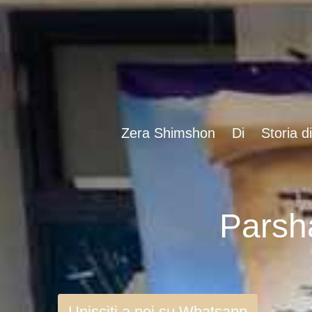
Zera Shimshon
Di
Storia d
Unisciti a noi su Whatsapp