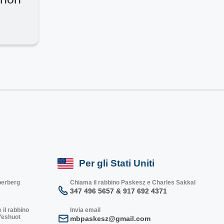
Per gli Stati Uniti
lberberg
Chiama il rabbino Paskesz e Charles Sakkal
347 496 5657 & 917 692 4371
 il rabbino
Invia email
 Yeshuot
mbpaskesz@gmail.com