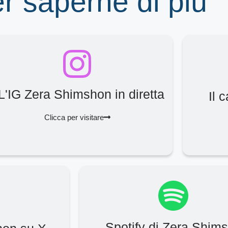
er saperne di più
L'IG Zera Shimshon in diretta
Il 
Clicca per visitare
Spotify di Zera Shim