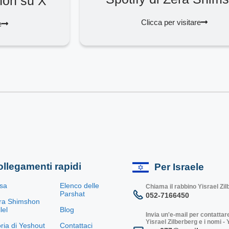
hon su X
Clicca per visitare
e
llegamenti rapidi
Per Israele
sa
Elenco delle
Chiama il rabbino Yisrael Zi
Parshat
052-7166450
ra Shimshon
lel
Blog
Invia un'e-mail per contattare
Yisrael Zilberberg e i nomi -
oria di Yeshout
Contattaci