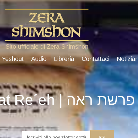
Sito ufficiale di Zera Shimshon
i Yeshout
Audio
Libreria
Contattaci
Notiziar
Parshat Re´eh | פרשת ראה