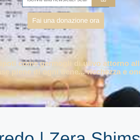
Fai una donazione ora
nipoti come germogli di ulivo attorno all
ase piene di ogni bene... ricchezza e ono
redo | Zera Shim