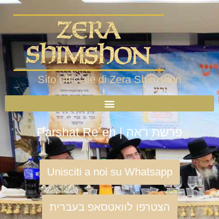
Sito ufficiale di Zera Shimshon
Parshat Re´eh | פרשת ראה
Unisciti a noi su Whatsapp
הצטרפו לוואטסאפ בעברית