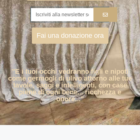
Fai una donazione ora
"E i tuoi occhi vedranno figli e nipoti
come germogli di ulivo attorno alle tue
tavole, saggi e intelligenti, con case
piene di ogni bene... ricchezza e
onore..."