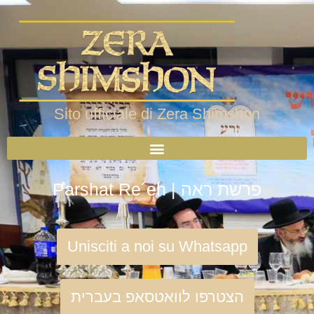
Sito ufficiale di Zera Shimshon
Parshat Re´eh | פרשת ראה
Unisciti a noi su Whatsapp
הצטרפו לוואטסאפ בעברית