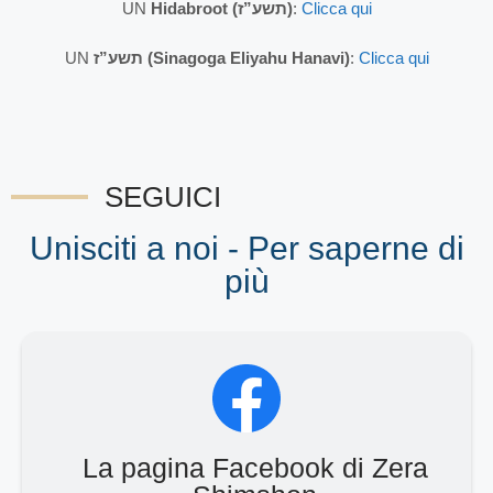
UN
Hidabroot (תשע”ז)
:
Clicca qui
UN
תשע”ז (Sinagoga Eliyahu Hanavi)
:
Clicca qui
SEGUICI
Unisciti a noi - Per saperne di
più
La pagina Facebook di Zera