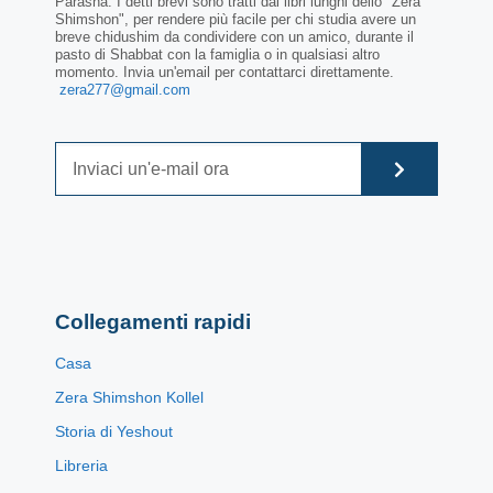
Parasha. I detti brevi sono tratti dai libri lunghi dello "Zera
Shimshon", per rendere più facile per chi studia avere un
breve chidushim da condividere con un amico, durante il
pasto di Shabbat con la famiglia o in qualsiasi altro
momento. Invia un'email per contattarci direttamente.
zera277@gmail.com
Collegamenti rapidi
Casa
Zera Shimshon Kollel
Storia di Yeshout
Libreria