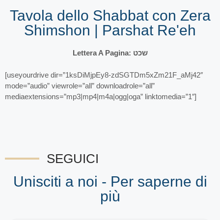
Tavola dello Shabbat con Zera
Shimshon | Parshat Re'eh
Lettera A Pagina: שכט
[useyourdrive dir=”1ksDiMjpEy8-zdSGTDm5xZm21F_aMj42″
mode=”audio” viewrole=”all” downloadrole=”all”
mediaextensions=”mp3|mp4|m4a|ogg|oga” linktomedia=”1″]
SEGUICI
Unisciti a noi - Per saperne di
più