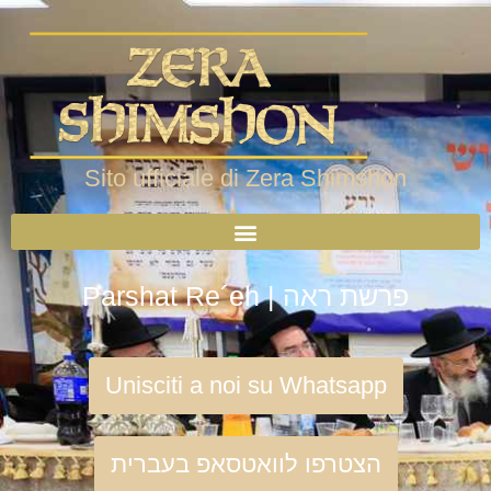
Sito ufficiale di Zera Shimshon
Parshat Re´eh | פרשת ראה
Unisciti a noi su Whatsapp
הצטרפו לוואטסאפ בעברית