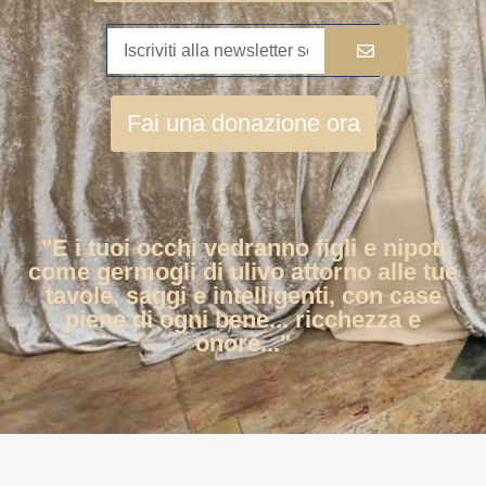
Fai una donazione ora
"E i tuoi occhi vedranno figli e nipoti
come germogli di ulivo attorno alle tue
tavole, saggi e intelligenti, con case
piene di ogni bene... ricchezza e
onore..."