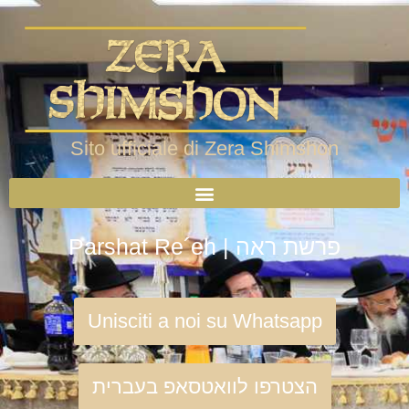
Sito ufficiale di Zera Shimshon
Parshat Re´eh | פרשת ראה
Unisciti a noi su Whatsapp
הצטרפו לוואטסאפ בעברית