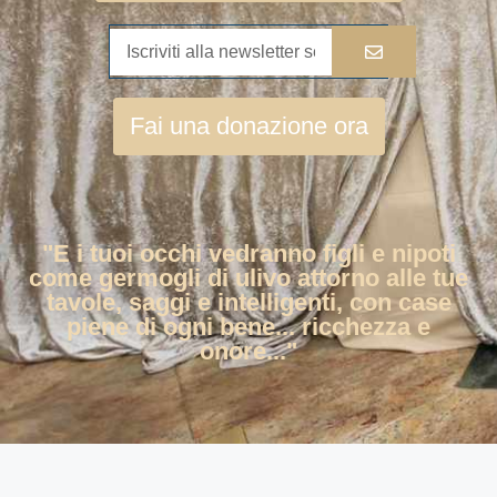
Fai una donazione ora
"E i tuoi occhi vedranno figli e nipoti
come germogli di ulivo attorno alle tue
tavole, saggi e intelligenti, con case
piene di ogni bene... ricchezza e
onore..."