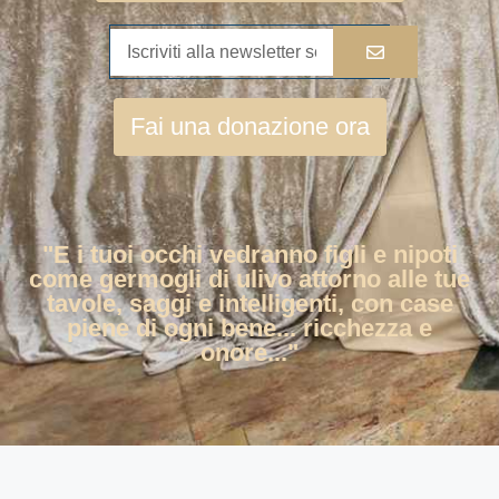
Fai una donazione ora
"E i tuoi occhi vedranno figli e nipoti
come germogli di ulivo attorno alle tue
tavole, saggi e intelligenti, con case
piene di ogni bene... ricchezza e
onore..."