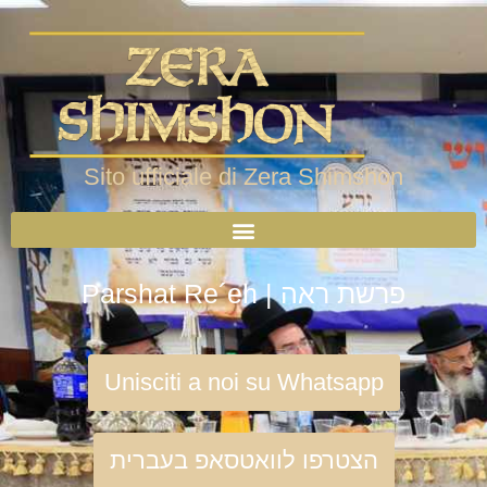
Sito ufficiale di Zera Shimshon
Parshat Re´eh | פרשת ראה
Unisciti a noi su Whatsapp
הצטרפו לוואטסאפ בעברית