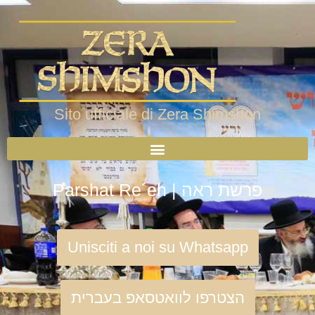
Sito ufficiale di Zera Shimshon
Parshat Re´eh | פרשת ראה
Unisciti a noi su Whatsapp
הצטרפו לוואטסאפ בעברית