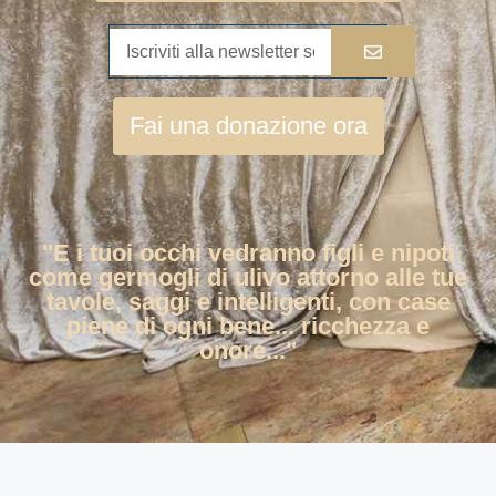
Fai una donazione ora
"E i tuoi occhi vedranno figli e nipoti
come germogli di ulivo attorno alle tue
tavole, saggi e intelligenti, con case
piene di ogni bene... ricchezza e
onore..."