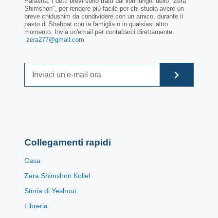
Parasha. I detti brevi sono tratti dai libri lunghi dello "Zera
Shimshon", per rendere più facile per chi studia avere un
breve chidushim da condividere con un amico, durante il
pasto di Shabbat con la famiglia o in qualsiasi altro
momento. Invia un'email per contattarci direttamente.
zera277@gmail.com
Collegamenti rapidi
Casa
Zera Shimshon Kollel
Storia di Yeshout
Libreria