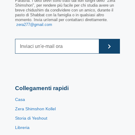
Parasha. I detti brevi sono tratti dai libri lunghi dello "Zera
Shimshon", per rendere più facile per chi studia avere un
breve chidushim da condividere con un amico, durante il
pasto di Shabbat con la famiglia o in qualsiasi altro
momento. Invia un'email per contattarci direttamente.
zera277@gmail.com
Collegamenti rapidi
Casa
Zera Shimshon Kollel
Storia di Yeshout
Libreria