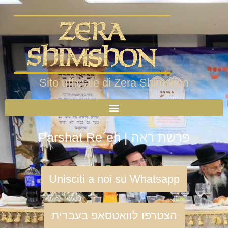
Sito ufficiale di Zera Shimshon
Parshat Re´eh | פרשת ראה
Unisciti a noi su Whatsapp
הצטרפו לוואטסאפ בעברית