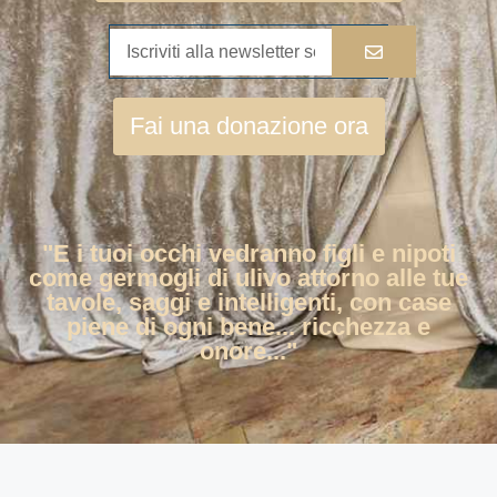
Fai una donazione ora
"E i tuoi occhi vedranno figli e nipoti
come germogli di ulivo attorno alle tue
tavole, saggi e intelligenti, con case
piene di ogni bene... ricchezza e
onore..."