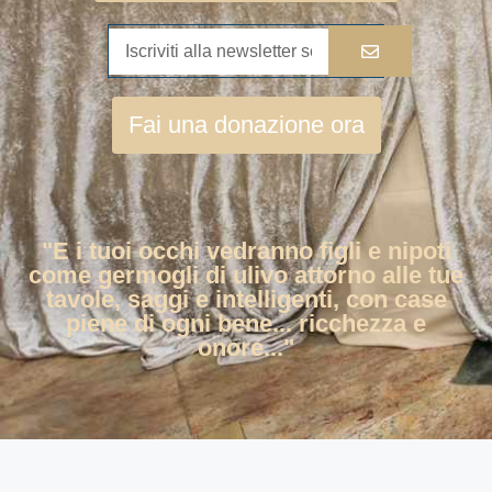
Fai una donazione ora
"E i tuoi occhi vedranno figli e nipoti
come germogli di ulivo attorno alle tue
tavole, saggi e intelligenti, con case
piene di ogni bene... ricchezza e
onore..."