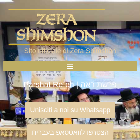
Sito ufficiale di Zera Shimshon
Parshat Re´eh | פרשת ראה
Unisciti a noi su Whatsapp
הצטרפו לוואטסאפ בעברית