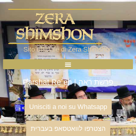
Sito ufficiale di Zera Shimshon
Parshat Re´eh | פרשת ראה
Unisciti a noi su Whatsapp
הצטרפו לוואטסאפ בעברית