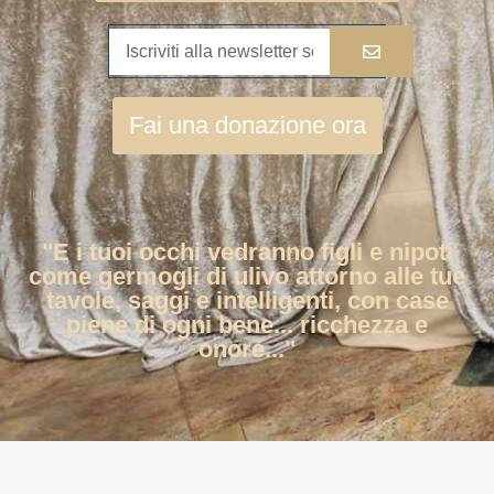
Fai una donazione ora
"E i tuoi occhi vedranno figli e nipoti
come germogli di ulivo attorno alle tue
tavole, saggi e intelligenti, con case
piene di ogni bene... ricchezza e
onore..."