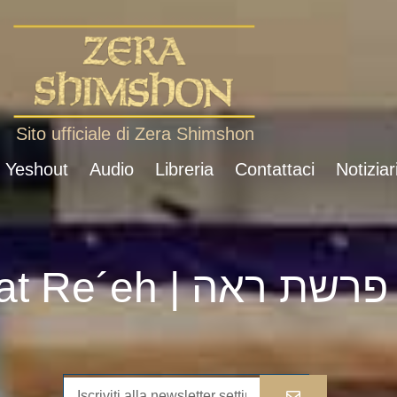
Sito ufficiale di Zera Shimshon
i Yeshout
Audio
Libreria
Contattaci
Notiziar
Parshat Re´eh | פרשת ראה