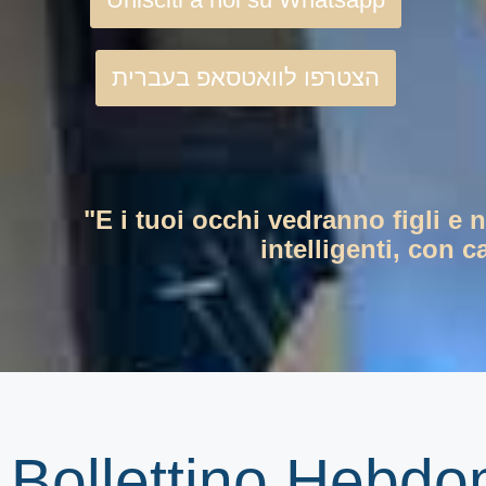
הצטרפו לוואטסאפ בעברית
"E i tuoi occhi vedranno figli e 
intelligenti, con c
Bollettino Hebd