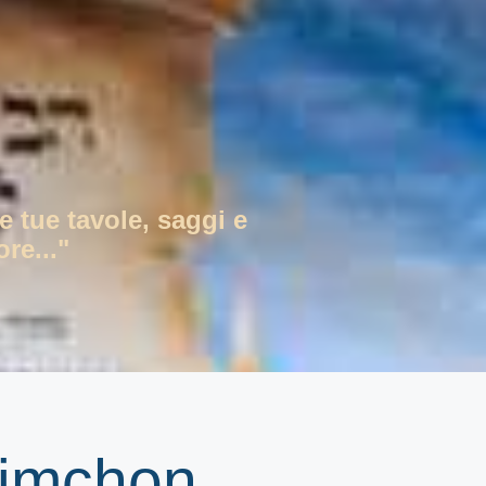
e tue tavole, saggi e
re..."
himchon