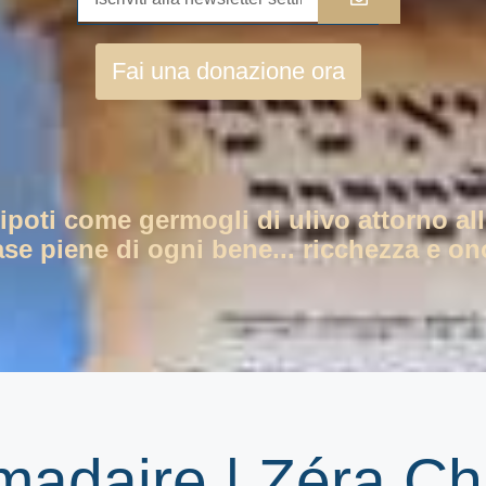
Fai una donazione ora
nipoti come germogli di ulivo attorno all
ase piene di ogni bene... ricchezza e ono
omadaire | Zéra C