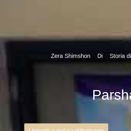
Zera Shimshon
Di
Storia d
Unisciti a noi su Whatsapp