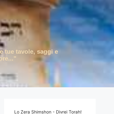
e tue tavole, saggi e
re..."
Lo Zera Shimshon - Divrei Torah!