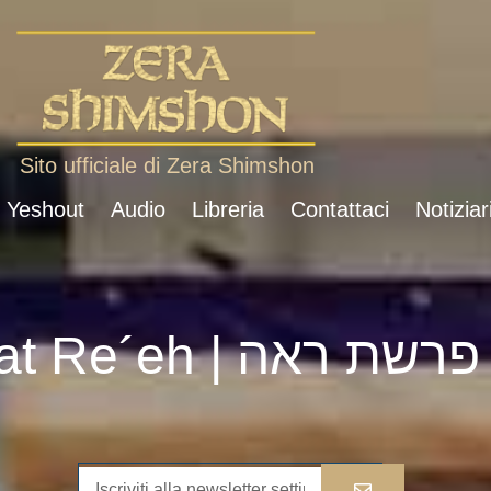
Sito ufficiale di Zera Shimshon
i Yeshout
Audio
Libreria
Contattaci
Notiziar
Parshat Re´eh | פרשת ראה