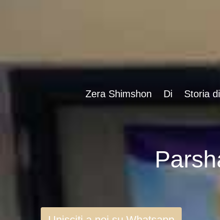
Zera Shimshon
Di
Storia d
Unisciti a noi su Whatsapp