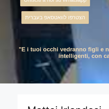
הצטרפו לוואטסאפ בעברית
"E i tuoi occhi vedranno figli e 
intelligenti, con c