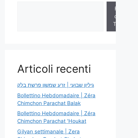
Fogli
della
Torah
Articoli recenti
גיליון שבועי | זרע שמשון פרשת בלק
Bollettino Hebdomadaire | Zéra
Chimchon Parachat Balak
Bollettino Hebdomadaire | Zéra
Chimchon Parachat 'Houkat
Gilyan settimanale | Zera