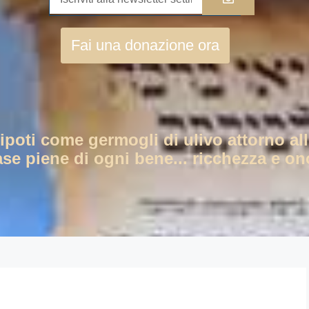
Fai una donazione ora
nipoti come germogli di ulivo attorno all
ase piene di ogni bene... ricchezza e ono