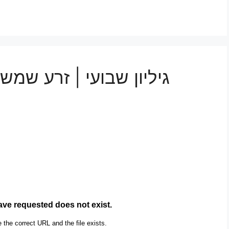
גיליון שבועי | זרע שמ