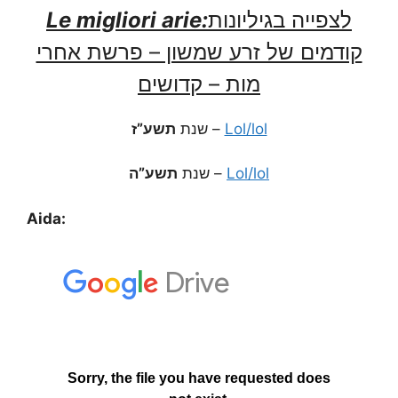
Le migliori arie:
לצפייה בגיליונות
קודמים של זרע שמשון – פרשת אחרי
מות – קדושים
תשע”ז
שנת
–
Lol/lol
תשע”ה
שנת
–
Lol/lol
Aida: