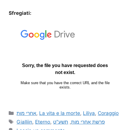
Sfregiati:
אחרי מות
,
La vita e la morte
,
Liliya
,
Coraggio
Gialliin
,
Eterno
,
תשע"ט
,
פרשת אחרי מות