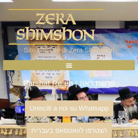
Sito ufficiale di Zera Shimshon
Parshat Re´eh | פרשת ראה
Unisciti a noi su Whatsapp
הצטרפו לוואטסאפ בעברית