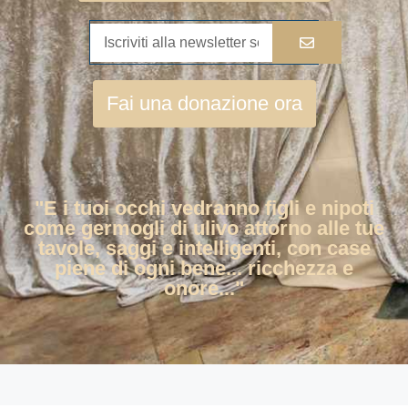
Fai una donazione ora
"E i tuoi occhi vedranno figli e nipoti
come germogli di ulivo attorno alle tue
tavole, saggi e intelligenti, con case
piene di ogni bene... ricchezza e
onore..."