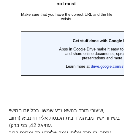
שיעורי תורה בנושא זרע שמשון בכל יום חמישי,
בשידור ישיר מביהמ”ד בית הכנסת אליהו הנביא (רחוב
עוזיאל 42, בני ברק).
נמסר ע”י הרב אליהו עמר שליט”א רב ומרצה בכיר