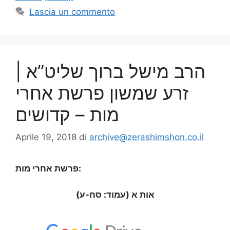
Lascia un commento
הרב מישל ברוך שליט”א |
זרע שמשון פרשת אחרי
מות – קדושים
Aprile 19, 2018
di
archive@zerashimshon.co.il
פרשת אחרי מות:
אות א (עמוד: סח-ע)