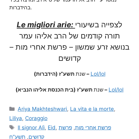
בהידברות.
Le migliori arie:
לצפייה בשיעורי
תורה קודמים של הרב אליהו עמר
בנושא זרע שמשון – פרשת אחרי מות –
קדושים
שנת
תשע”ז (הידברות) –
Lol/lol
שנת
תשע”ז (בית הכנסת אליהו הנביא) –
Lol/lol
Ariya Makhteshwari
,
La vita e la morte
,
Liliya
,
Coraggio
Il signor Alì
,
Eid
,
פרשת
,
פרשת אחרי מות
תשע"ח
,
קדושים