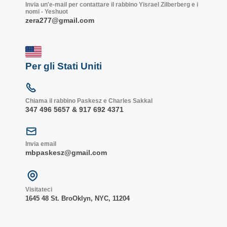
Invia un'e-mail per contattare il rabbino Yisrael Zilberberg e i
nomi - Yeshuot
zera277@gmail.com
Per gli Stati Uniti
Chiama il rabbino Paskesz e Charles Sakkal
347 496 5657 & 917 692 4371
Invia email
mbpaskesz@gmail.com
Visitateci
1645 48 St. Bro
Oklyn, NY
C, 1
1204