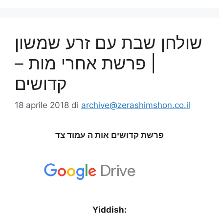
שולחן שבת עם זרע שמשון
| פרשת אחרי מות –
קדושים
18 aprile 2018
di
archive@zerashimshon.co.il
פרשת קדושים אות ה עמוד צד
Yiddish: