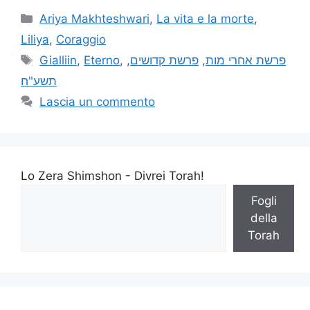
Ariya Makhteshwari
,
La vita e la morte
,
Liliya
,
Coraggio
Gialliin
,
Eterno
,
,
פרשת קדושים
,
פרשת אחרי מות
תשע"ח
Lascia un commento
Lo Zera Shimshon - Divrei Torah!
Fogli
della
Torah