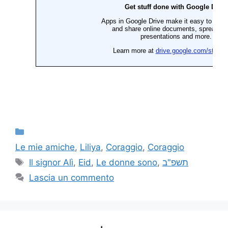
Le mie amiche
,
Liliya
,
Coraggio
,
Coraggio
Il signor Alì
,
Eid
,
Le donne sono
,
תשפ"ב
Lascia un commento