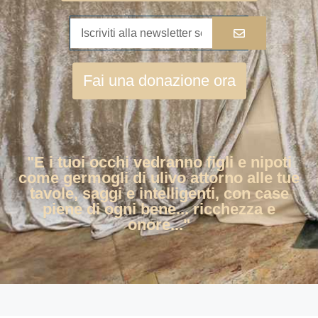
Fai una donazione ora
"E i tuoi occhi vedranno figli e nipoti
come germogli di ulivo attorno alle tue
tavole, saggi e intelligenti, con case
piene di ogni bene... ricchezza e
onore..."