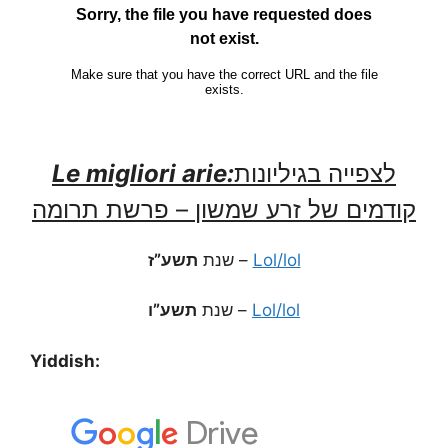
Le migliori arie:
לצפייה בגיליונות
קודמים של זרע שמשון – פרשת תרומה
תשע”ז
שנת
–
Lol/lol
תשע”ו
שנת
–
Lol/lol
Yiddish: