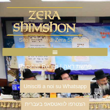
Sito ufficiale di Zera Shimshon
Parshat Re´eh | פרשת ראה
Unisciti a noi su Whatsapp
הצטרפו לוואטסאפ בעברית