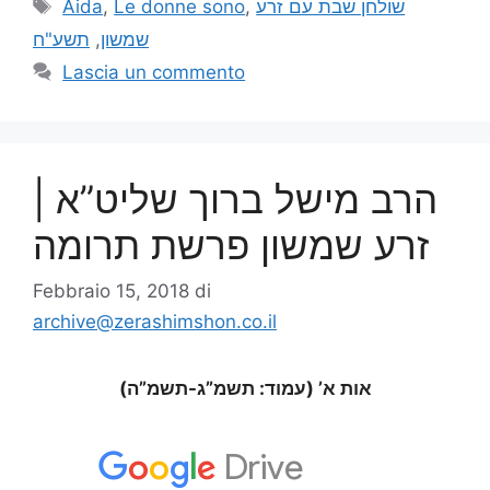
Aida
,
Le donne sono
,
שולחן שבת עם זרע
תשע"ח
,
שמשון
Lascia un commento
הרב מישל ברוך שליט”א |
זרע שמשון פרשת תרומה
Febbraio 15, 2018
di
archive@zerashimshon.co.il
אות א’ (עמוד: תשמ”ג-תשמ”ה)