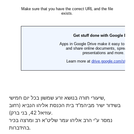
שיעורי תורה בנושא זרע שמשון בכל יום חמישי,
בשידור ישיר מביהמ”ד בית הכנסת אליהו הנביא (רחוב
עוזיאל 42, בני ברק).
נמסר ע”י הרב אליהו עמר שליט”א רב ומרצה בכיר
בהידברות.