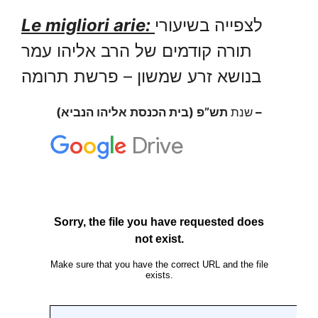
Le migliori arie:
לצפייה בשיעורי
תורה קודמים של הרב אליהו עמר
בנושא זרע שמשון – פרשת תרומה
תש”פ (בית הכנסת אליהו הנביא) –
שנת