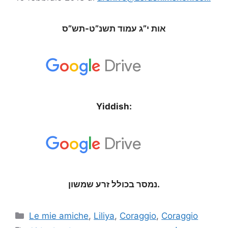
אות י”ג עמוד תשנ”ט-תש”ס
Yiddish:
נמסר בכולל זרע שמשון.
Le mie amiche
,
Liliya
,
Coraggio
,
Coraggio