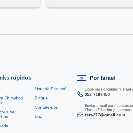
inks rápidos
Por Israel
r
Lista de Parashá
Ligue para o Rabino Yisrael 
052-7166450
ra Shimshon
Blogue
lel
Enviar e-mail para contato 
Contate-nos
Yisrael Zilberberg e nomes -
tória de
zera277@gmail.com
Doar
shout
vraria