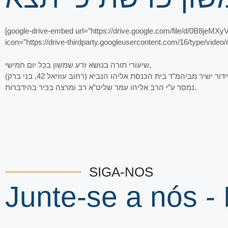
[google-drive-embed url=”https://drive.google.com/file/d/0B8jeMXyV_5x6dlM0Q25zV0FXWFk/pr
icon=”https://drive-thirdparty.googleusercontent.com/16/type/vide
שיעורי תורה בנושא זרע שמשון בכל יום חמישי,
נמסר ע”י הרב אליהו עמר שליט”א רב ומרצה בכיר בהידברות.
SIGA-NOS
Junte-se a nós -