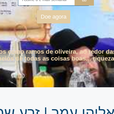
Doe agora
tos como ramos de oliveira, ao redor da
eios de todas as coisas boas... riqueza