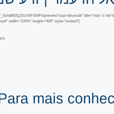
eview?usp=drivesdk” title=”הרב אליהו עמר – זרע שמשון פרשת כי תצא (HD).mp4″
o/mp4″ width=”100%” height=”400″ style=”embed”]
בשידור ישיר מביהמ”ד בית הכנסת אליהו הנביא (רחוב עוזיאל 42, בני ברק).
 Para mais conhe