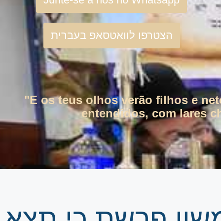
הצטרפו לוואטסאפ בעברית
"E os teus olhos verão filhos e ne
entendidos, com lares ch