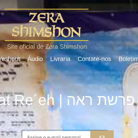
Site oficial de Zera Shimshon
 Yeshout
Áudio
Livraria
Contate-nos
Boletim
Parshat Re´eh | פרשת ראה