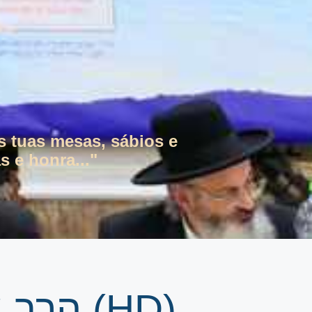
s tuas mesas, sábios e
s e honra..."
הרב אליהו עמר | זרע שמשון פרשת כי תצא (HD)