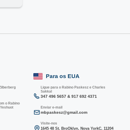
Para os EUA
Zilberberg
Ligue para o Rabino Paskesz e Charles
Sakkal
347 496 5657 & 917 692 4371
com o Rabino
 Yeshuot
Enviar e-mail
mbpaskesz@gmail.com
Visite-nos
1645 48 St. Bro
Oklyn, Nova York
C, 1
1204