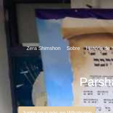
Zera Shimshon
Sobre
História de
Junte-se a nós no Whatsapp