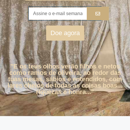
Doe agora
"E os teus olhos verão filhos e netos
como ramos de oliveira, ao redor das
tuas mesas, sábios e entendidos, com
lares cheios de todas as coisas boas...
riquezas e honra..."