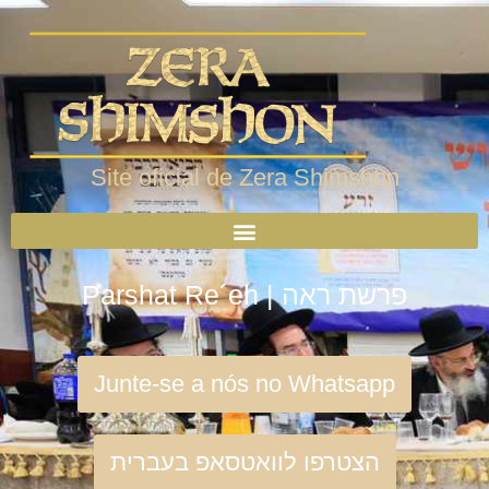
Site oficial de Zera Shimshon
Parshat Re´eh | פרשת ראה
Junte-se a nós no Whatsapp
הצטרפו לוואטסאפ בעברית