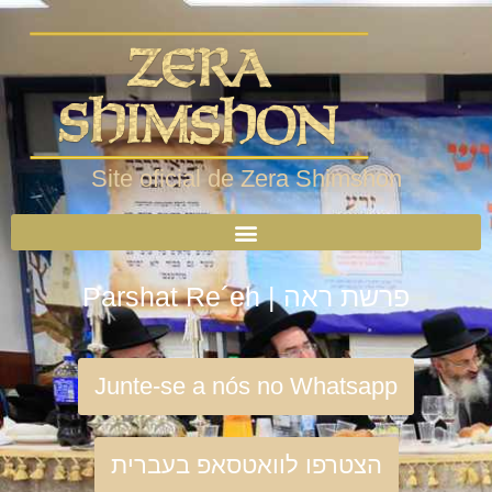
Site oficial de Zera Shimshon
Parshat Re´eh | פרשת ראה
Junte-se a nós no Whatsapp
הצטרפו לוואטסאפ בעברית