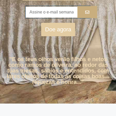
Doe agora
"E os teus olhos verão filhos e netos
como ramos de oliveira, ao redor das
tuas mesas, sábios e entendidos, com
lares cheios de todas as coisas boas...
riquezas e honra..."