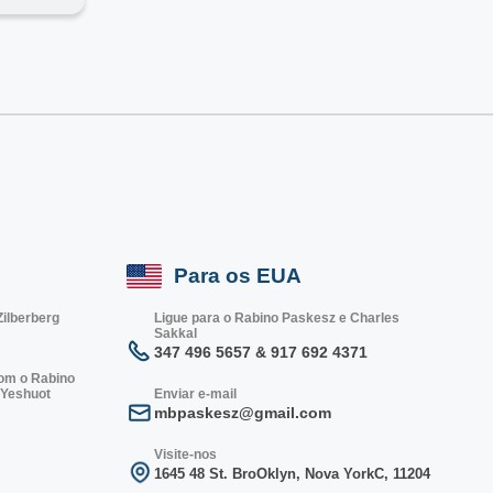
Para os EUA
Zilberberg
Ligue para o Rabino Paskesz e Charles
Sakkal
347 496 5657 & 917 692 4371
com o Rabino
 Yeshuot
Enviar e-mail
mbpaskesz@gmail.com
Visite-nos
1645 48 St. Bro
Oklyn, Nova York
C, 1
1204