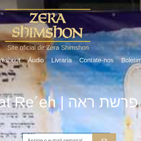
Site oficial de Zera Shimshon
 Yeshout
Áudio
Livraria
Contate-nos
Boletim
Parshat Re´eh | פרשת ראה