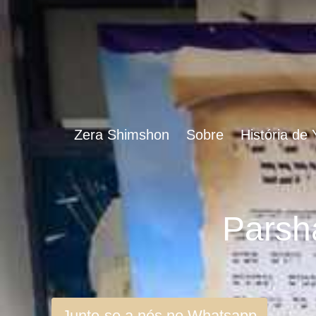
Zera Shimshon
Sobre
História de
Junte-se a nós no Whatsapp