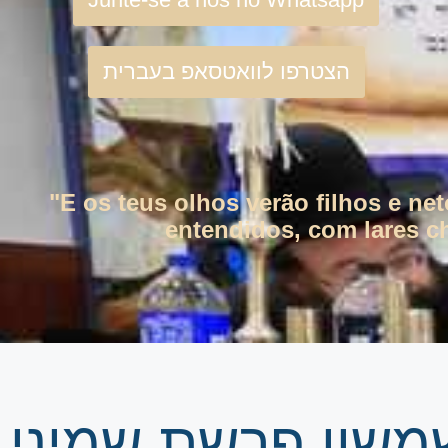
הצטרפו לוואטסאפ בעברית
"E os teus olhos verão filhos e ne
entendidos, com lares ch
שמשון פרשת שמיני