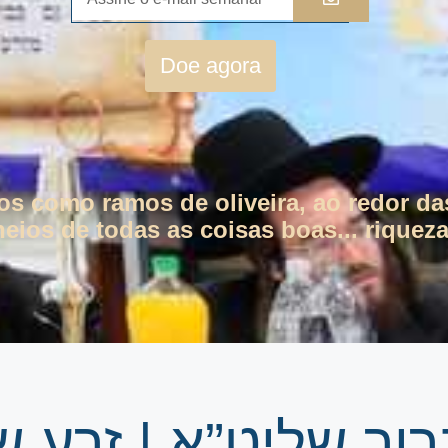
Doe agora
tos como ramos de oliveira, ao redor da
eios de todas as coisas boas... riqueza
וך שליט”א | זרע 