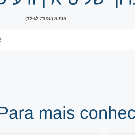
אות א (עמוד: לג-לד)
 Para mais conhe