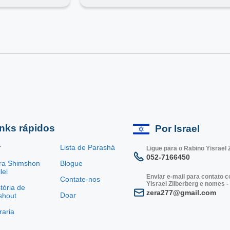
inks rápidos
Por Israel
r
Lista de Parashá
Ligue para o Rabino Yisrael 
052-7166450
ra Shimshon
Blogue
lel
Enviar e-mail para contato 
Contate-nos
Yisrael Zilberberg e nomes -
tória de
zera277@gmail.com
Doar
shout
vraria