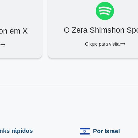
O Zera Shimshon Spo
on em X
Clique para visitar
r
inks rápidos
Por Israel