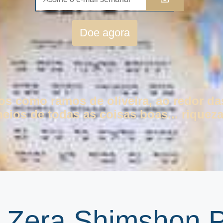
Doe agora
tos como ramos de oliveira, ao redor da
eios de todas as coisas boas... riqueza
| Zera Shimshon 