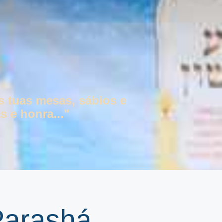
s tuas mesas, sábios e
s e honra..."
Parashá