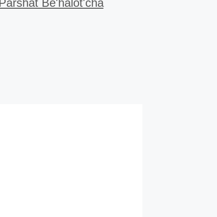
Parshat Be'halot'cha