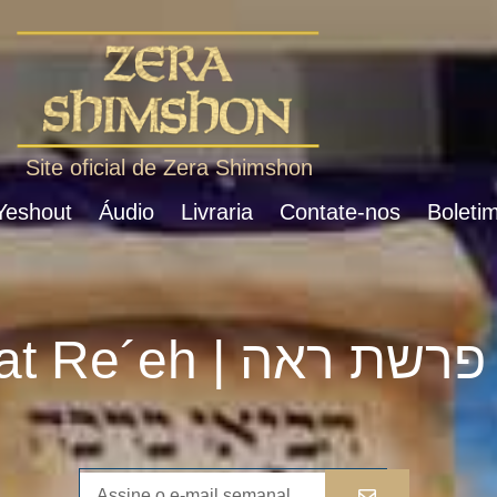
Site oficial de Zera Shimshon
 Yeshout
Áudio
Livraria
Contate-nos
Boletim
Parshat Re´eh | פרשת ראה