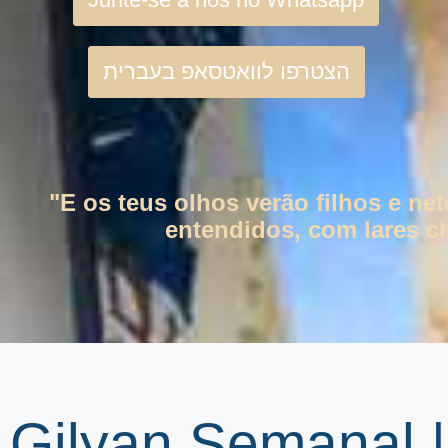
הצטרפו לוואטסאפ בעברית
"E os teus olhos verão filhos e ne
entendidos, com lares ch
Gilyan Semanal 