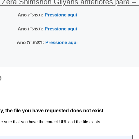
Zera Shimshon Gilyans anteriores para – 
Ano תשע”ז:
Pressione aqui
Ano תשע”ו:
Pressione aqui
Ano תשע”ה:
Pressione aqui