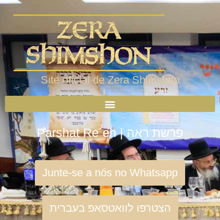
Site oficial de Zera Shimshon
Parshat Re´eh | פרשת ראה
Junte-se a nós no Whatsapp
הצטרפו לוואטסאפ בעברית