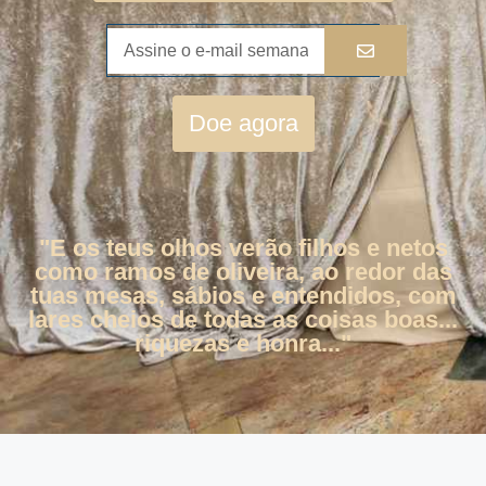
Doe agora
"E os teus olhos verão filhos e netos
como ramos de oliveira, ao redor das
tuas mesas, sábios e entendidos, com
lares cheios de todas as coisas boas...
riquezas e honra..."