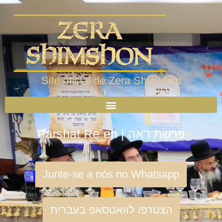
Site oficial de Zera Shimshon
Parshat Re´eh | פרשת ראה
Junte-se a nós no Whatsapp
הצטרפו לוואטסאפ בעברית