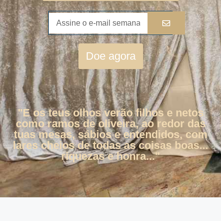
Doe agora
"E os teus olhos verão filhos e netos
como ramos de oliveira, ao redor das
tuas mesas, sábios e entendidos, com
lares cheios de todas as coisas boas...
riquezas e honra..."