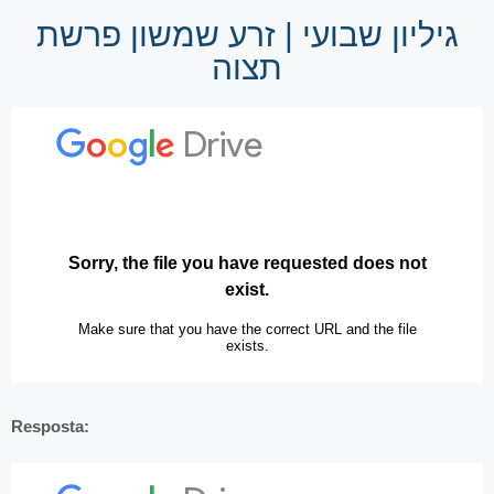
גיליון שבועי | זרע שמשון פרשת
תצוה
Resposta: