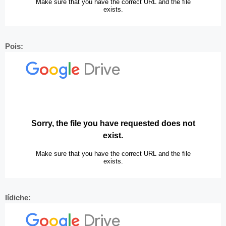
Pois:
Iídiche: