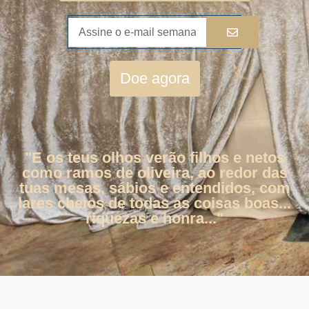
Doe agora
"E os teus olhos verão filhos e netos
como ramos de oliveira, ao redor das
tuas mesas, sábios e entendidos, com
lares cheios de todas as coisas boas...
riquezas e honra..."