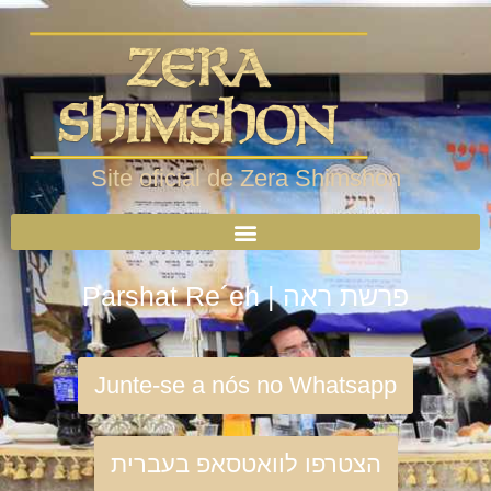
Site oficial de Zera Shimshon
Parshat Re´eh | פרשת ראה
Junte-se a nós no Whatsapp
הצטרפו לוואטסאפ בעברית