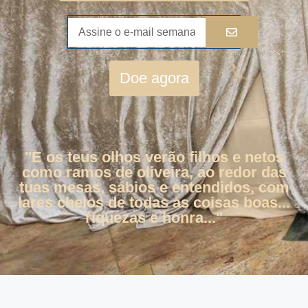
Doe agora
"E os teus olhos verão filhos e netos
como ramos de oliveira, ao redor das
tuas mesas, sábios e entendidos, com
lares cheios de todas as coisas boas...
riquezas e honra..."