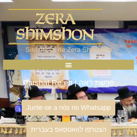
Site oficial de Zera Shimshon
Parshat Re´eh | פרשת ראה
Junte-se a nós no Whatsapp
הצטרפו לוואטסאפ בעברית