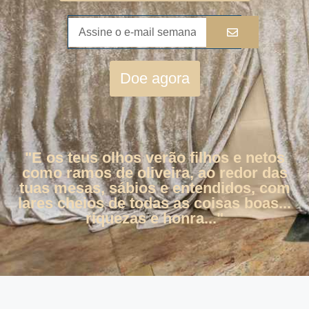
Doe agora
"E os teus olhos verão filhos e netos
como ramos de oliveira, ao redor das
tuas mesas, sábios e entendidos, com
lares cheios de todas as coisas boas...
riquezas e honra..."