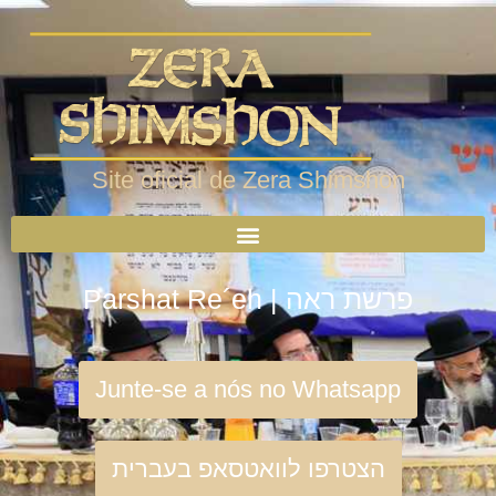
Site oficial de Zera Shimshon
Parshat Re´eh | פרשת ראה
Junte-se a nós no Whatsapp
הצטרפו לוואטסאפ בעברית