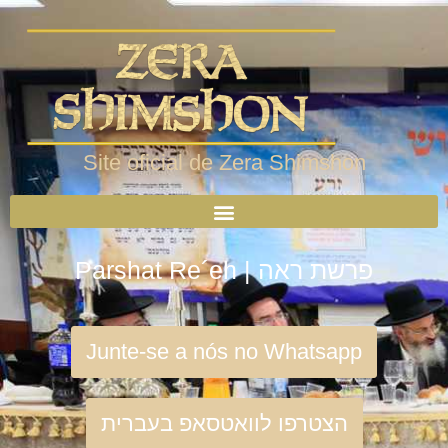
Site oficial de Zera Shimshon
Parshat Re´eh | פרשת ראה
Junte-se a nós no Whatsapp
הצטרפו לוואטסאפ בעברית