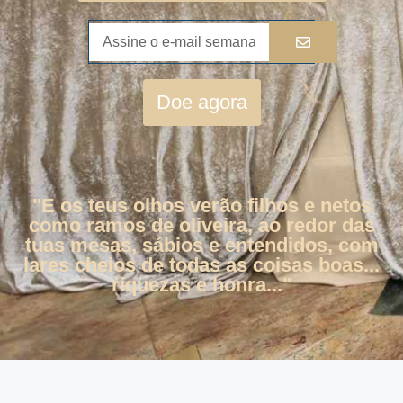
Doe agora
"E os teus olhos verão filhos e netos
como ramos de oliveira, ao redor das
tuas mesas, sábios e entendidos, com
lares cheios de todas as coisas boas...
riquezas e honra..."