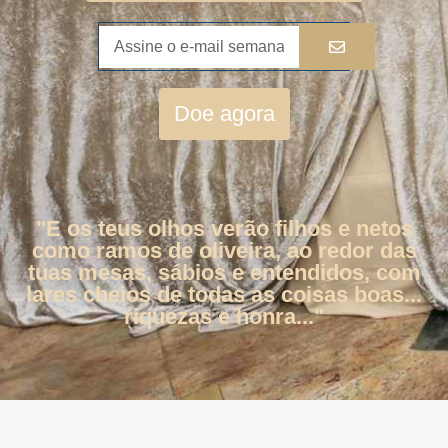
Doe agora
"E os teus olhos verão filhos e netos
como ramos de oliveira, ao redor das
tuas mesas, sábios e entendidos, com
lares cheios de todas as coisas boas...
riquezas e honra..."