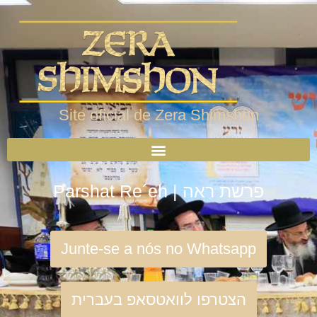
Site oficial de Zera Shimshon
Parshat Re´eh | פרשת ראה
Junte-se a nós no Whatsapp
הצטרפו לוואטסאפ בעברית