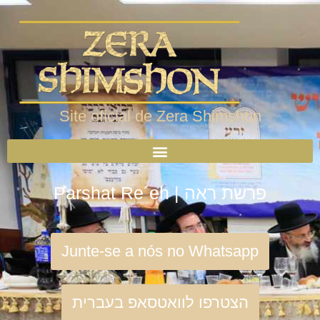
Site oficial de Zera Shimshon
Parshat Re´eh | פרשת ראה
Junte-se a nós no Whatsapp
הצטרפו לוואטסאפ בעברית