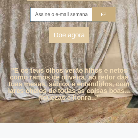
Doe agora
"E os teus olhos verão filhos e netos
como ramos de oliveira, ao redor das
tuas mesas, sábios e entendidos, com
lares cheios de todas as coisas boas...
riquezas e honra..."