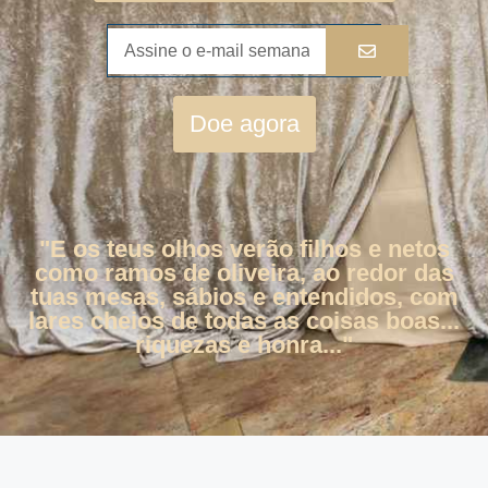
Doe agora
"E os teus olhos verão filhos e netos
como ramos de oliveira, ao redor das
tuas mesas, sábios e entendidos, com
lares cheios de todas as coisas boas...
riquezas e honra..."