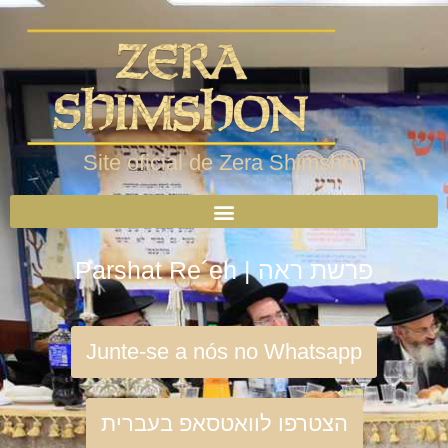
Site oficial de Zera Shimshon
Parshat Re´eh | פרשת ראה
Junte-se a nós no Whatsapp
הצטרפו לוואטסאפ בעברית