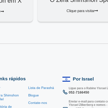
on em X
Clique para visitar
r
inks rápidos
Por Israel
r
Lista de Parashá
Ligue para o Rabino Yisrael 
052-7166450
ra Shimshon
Blogue
lel
Enviar e-mail para contato 
Contate-nos
Yisrael Zilberberg e nomes -
tória de