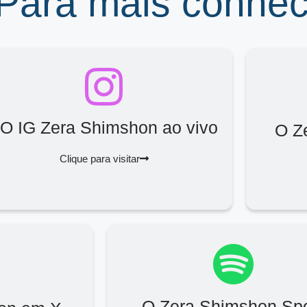
 Para mais conhe
O IG Zera Shimshon ao vivo
O Z
Clique para visitar
O Zera Shimshon Spo