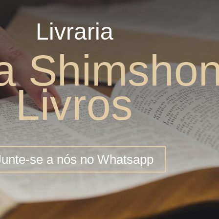
Livraria
a Shimsho
Livros
Junte-se a nós no Whatsapp