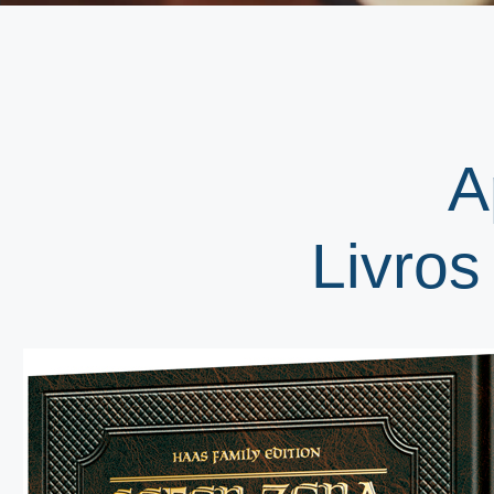
A
Livros