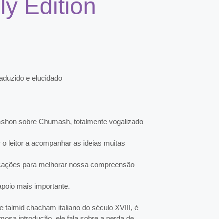
y Edition
duzido e elucidado
mshon sobre Chumash, totalmente vogalizado
 o leitor a acompanhar as ideias muitas
icações para melhorar nossa compreensão
apoio mais importante.
almid chacham italiano do século XVIII, é
osa introdução, ele fala sobre a perda de