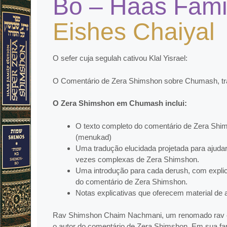
Bo – Haas Famil
Eishes Chaiyal
O sefer cuja segulah cativou Klal Yisrael:
O Comentário de Zera Shimshon sobre Chumash, tra
O Zera Shimshon em Chumash inclui:
O texto completo do comentário de Zera Shi
(menukad)
Uma tradução elucidada projetada para ajudar
vezes complexas de Zera Shimshon.
Uma introdução para cada derush, com expl
do comentário de Zera Shimshon.
Notas explicativas que oferecem material de 
Rav Shimshon Chaim Nachmani, um renomado rav e t
o autor do comentário de Zera Shimshon. Em sua fam