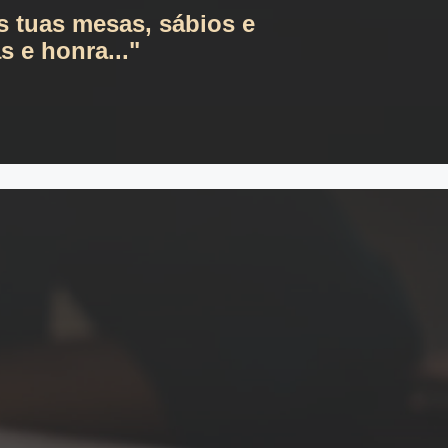
s tuas mesas, sábios e
s e honra..."