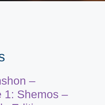
s
mshon –
 1: Shemos –