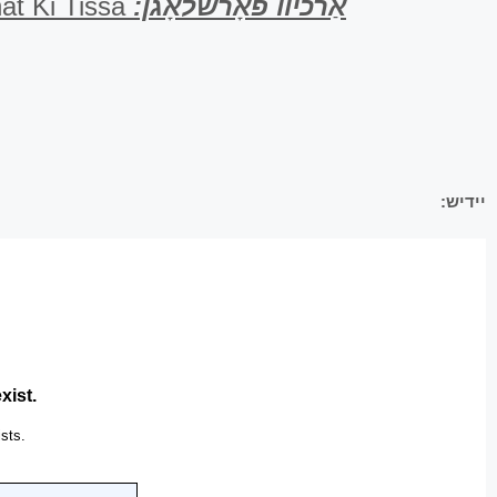
אַרכיוו פֿאָרשלאָגן:
Pour voir précédent Zéra Chimchon Gilyans pour – Parachat Ki Tissa
יידיש: