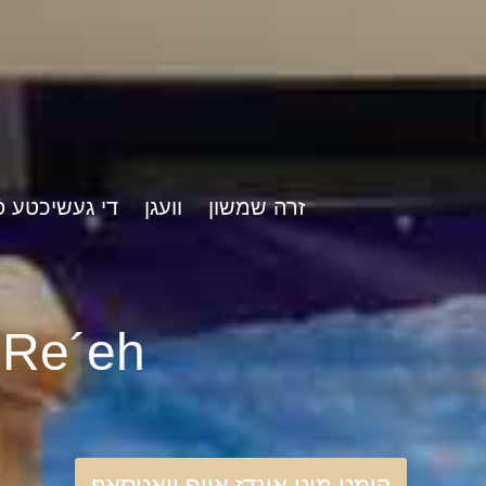
זרה שמשון
וועגן
די געשיכטע פֿ
rshat Re´eh
קומט מיט אונדז אויף וואַטסאַפּ