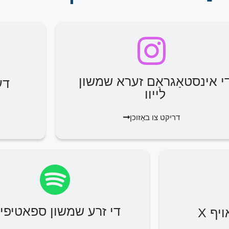
י אינסטאַגראַם זערא שמשון
דע
לייוו
דריקט צו באַזוכן
די זרע שמשון ספאטיפיי
יף X