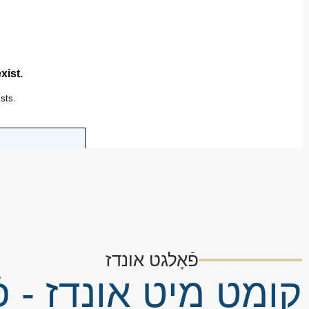
פֿאָלגט אונדז
קומט מיט אונדז - פֿ