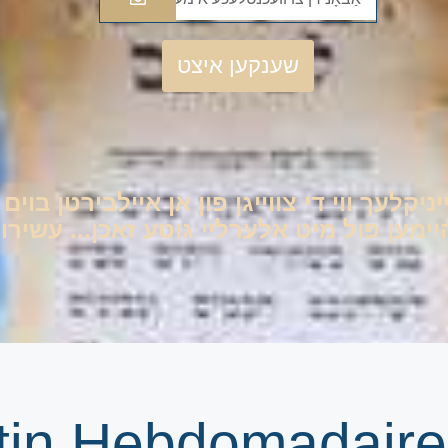
שענקען איצט
יניקלעך ווי די צווייגן פון אן איילבירטן בוי
ען פול מיט אלערליי גוטע זאכן... עשירות 
etin Hebdomadaire