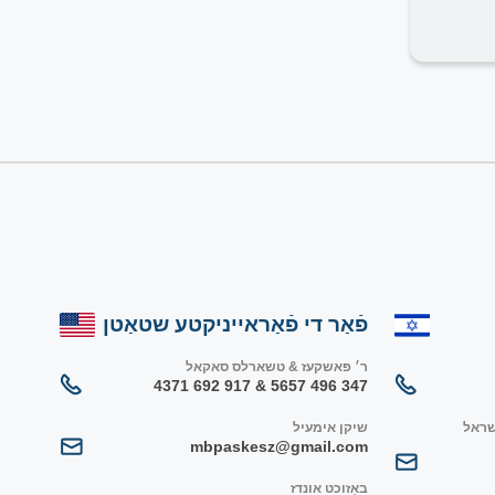
פֿאַר די פֿאַראייניקטע שטאַטן
ר׳ פאשקעז & טשארלס סאקאל
347 496 5657 & 917 692 4371
שראל
שיקן אימעיל
mbpaskesz@gmail.com
באַזוכט אונדז