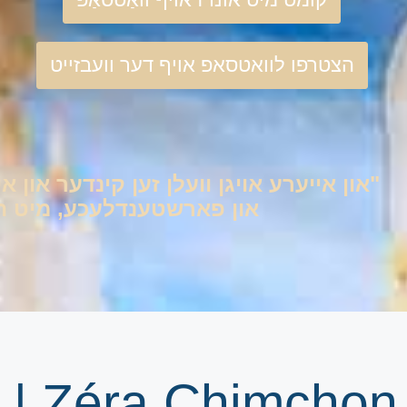
הצטרפו לוואטסאפ אויף דער וועבזייט
"און אייערע אויגן וועלן זען קינדער און אי
און פארשטענדלעכע, מיט היימ
 | Zéra Chimchon