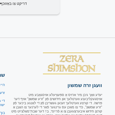
דריקט צו באַזוכן
שנ
וועגן זרה שמשון
היי
זרע
יעדע וואָך גיבן מיר ארויס אַ ספּעציעלע אויסגאַבע מיט
אויסגעקליבענע ווערטלעך און חידושים פֿון "זרע שמשון" אויף דער
די ג
פּרשה. די קורצע ווערטלעך זענען געשריבן פֿון די לאַנגע ביכער פֿון
ישו
"זרע שמשון", כּדי צו מאַכן עס גרינגער פֿאַר די לערנער צו האָבן אַ
קורצן חידוש איבערצוגעבן צו אַ פֿרײַנד, בײַ דער שבת־מאָלצײַט מיט
בוך