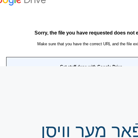
אַר מער וויסן