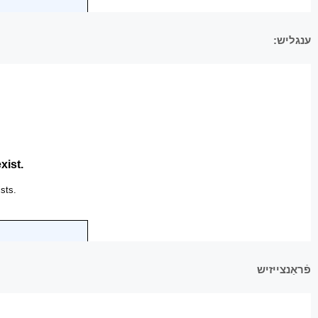
ענגליש:
פֿראַנצייזיש