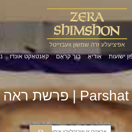
אפיציעלע זרה שמשון וועבזייטל
ון ישועות
אַודיאָ
בוך קראָם
קאָנטאַקט אונדז
נ
Pa | פרשת ראה