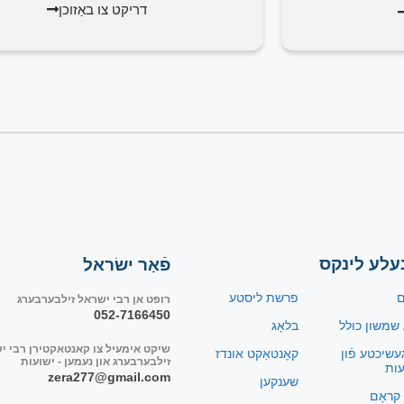
דריקט צו באַזוכן
עלע לינקס
פֿאַר ישׂראל
ם
פרשת ליסטע
רופט אן רבי ישראל זילבערבערג
052-7166450
 שמשון כולל
בלאָג
שיקט אימעיל צו קאנטאקטירן רבי י
עשיכטע פֿון
קאָנטאַקט אונדז
זילבערבערג און נעמען - ישועות
עות
zera277@gmail.com
שענקען
 קראָם