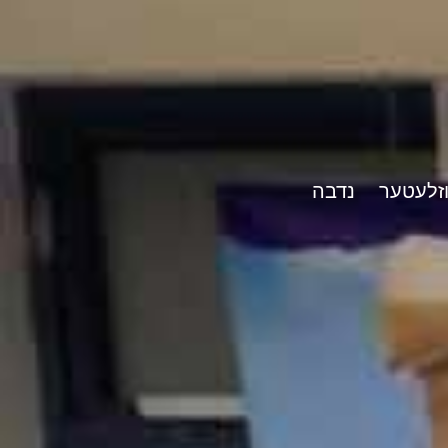
וזלעטער
נדבה