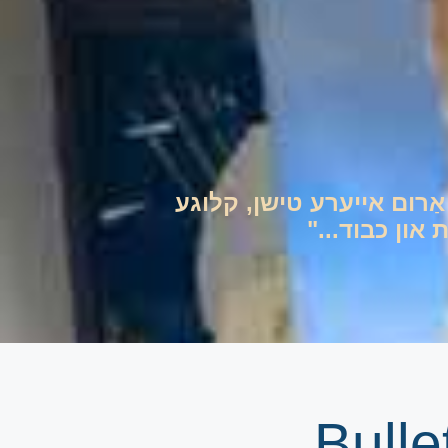
ם אַרום אייערע טישן, קלוגע
און כבוד..."
Bull