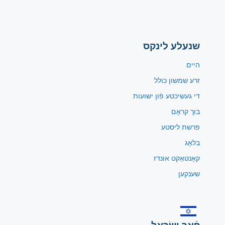
שנעלע לינקס
היים
זרע שמשון כולל
די געשיכטע פֿון ישועות
בוך קראָם
פרשת ליסטע
בלאָג
קאָנטאַקט אונדז
שענקען