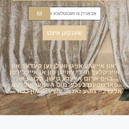
שענקען איצט
"און אייערע אויגן וועלן זען קינדער און
אייניקלעך ווי די צווייגן פון אן איילבירטן
בוים אַרום אייערע טישן, קלוגע און
פארשטענדלעכע, מיט היימען פול מיט
אלערליי גוטע זאכן... עשירות און כבוד..."