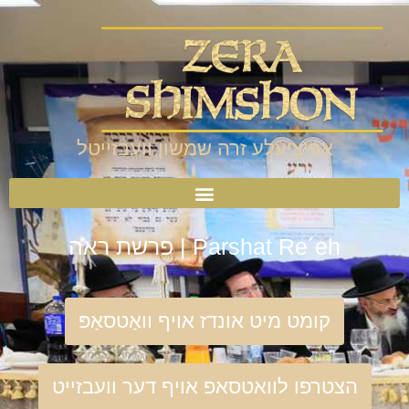
אפיציעלע זרה שמשון וועבזייטל
Parshat Re´eh | פרשת ראה
קומט מיט אונדז אויף וואַטסאַפּ
הצטרפו לוואטסאפ אויף דער וועבזייט