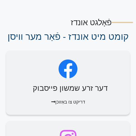
פֿאָלגט אונדז
קומט מיט אונדז - פֿאַר מער וויסן
דער זרע שמשון פייסבוק
דריקט צו באַזוכן