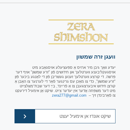
וועגן זרה שמשון
יעדע וואָך גיבן מיר ארויס אַ ספּעציעלע אויסגאַבע מיט
אויסגעקליבענע ווערטלעך און חידושים פֿון "זרע שמשון" אויף דער
פּרשה. די קורצע ווערטלעך זענען געשריבן פֿון די לאַנגע ביכער פֿון
"זרע שמשון", כּדי צו מאַכן עס גרינגער פֿאַר די לערנער צו האָבן אַ
קורצן חידוש איבערצוגעבן צו אַ פֿרײַנד, בײַ דער שבת־מאָלצײַט
מיט דער משפּחה אָדער אין יעדער צײַט. שיקט אַן אימעיל דירעקט
צו פֿאַרבינדן זיך –
zera277@gmail.com