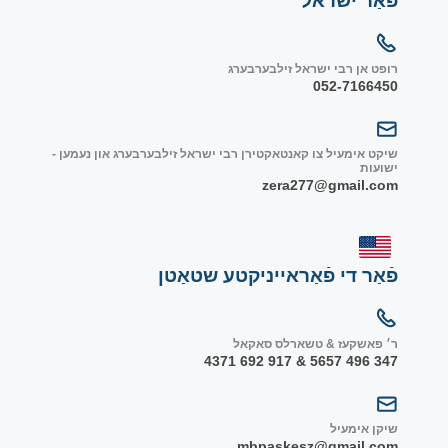
פֿאַר ישׂראל
רופט אן רבי ישראל זילבערבערג
052-7166450
שיקט אימעיל צו קאנטאקטירן רבי ישראל זילבערבערג און נעמען -
ישועות
zera277@gmail.com
פֿאַר די פֿאַראייניקטע שטאַטן
ר׳ פאשקעז & טשארלס סאקאל
347 496 5657 & 917 692 4371
שיקן אימעיל
mbpaskesz@gmail.com