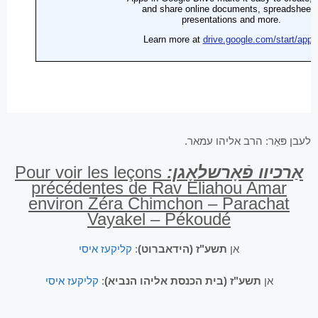
לעבן פּאַר: הרב אליהו עמאר.
אַרכיוו פֿאָרשלאָגן:
Pour voir les leçons
précédentes de Rav Eliahou Amar
environ Zéra Chimchon – Parachat
Vayakel – Pékoudé
אן
תשע"ז (הידאברוט)
:
קליקעז איסי
אן
תשע"ז (בית הכנסת אליהו הנביא)
:
קליקעז איסי