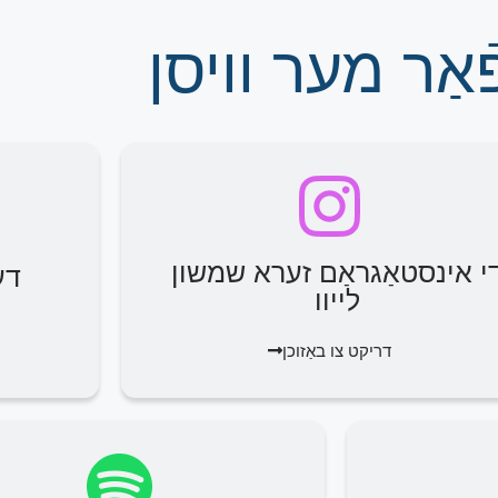
אַר מער וויסן
י אינסטאַגראַם זערא שמשון
דע
לייוו
דריקט צו באַזוכן