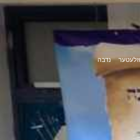
וזלעטער
נדבה