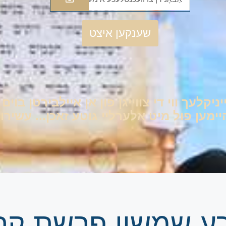
שענקען איצט
יניקלעך ווי די צווייגן פון אן איילבירטן בוי
ען פול מיט אלערליי גוטע זאכן... עשירות 
זרע שמשון פרשת קר