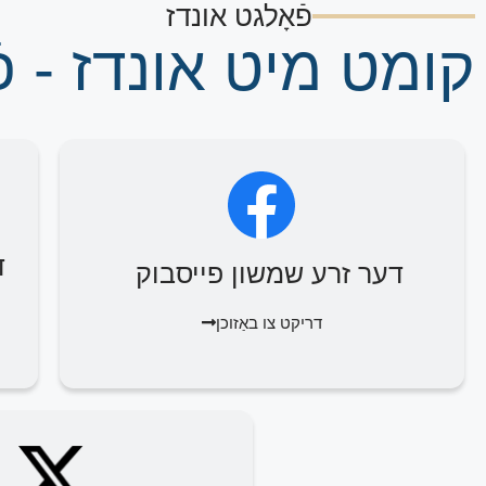
פֿאָלגט אונדז
קומט מיט אונדז - פֿ
ד
דער זרע שמשון פייסבוק
דריקט צו באַזוכן