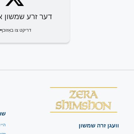
דער זרע שמשון או
דריקט צו באַזוכן
שנ
וועגן זרה שמשון
היי
זרע