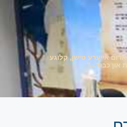
ם אַרום אייערע טישן, קלוגע
און כבוד..."
ח