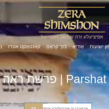
אפיציעלע זרה שמשון וועבזייטל
ון ישועות
אַודיאָ
בוך קראָם
קאָנטאַקט אונדז
נ
Pa | פרשת ראה