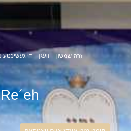
זרה שמשון
וועגן
די געשיכטע פֿ
rshat Re´eh
קומט מיט אונדז אויף וואַטסאַפּ