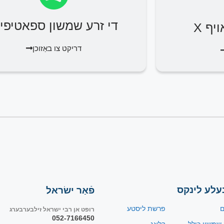
די זרע שמשון ספאטיפיי
יף X
דריקט צו באַזוכן
עלע לינקס
פֿאַר ישׂראל
ם
פרשת ליסטע
רופט אן רבי ישראל זילבערבערג
052-7166450
 שמשון כולל
בלאָג