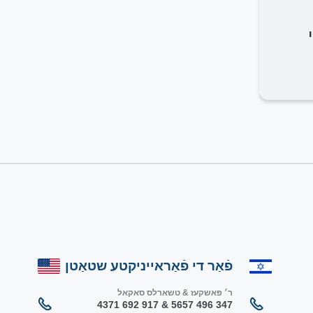
פֿאַר די פֿאַראייניקטע שטאַטן
ר׳ פאשקעז & טשארלס סאקאל
347 496 5657 & 917 692 4371