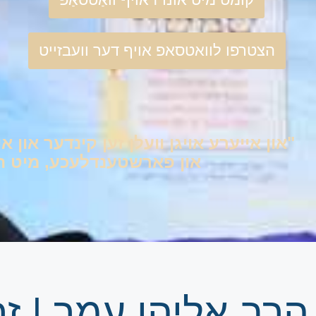
הצטרפו לוואטסאפ אויף דער וועבזייט
"און אייערע אויגן וועלן זען קינדער און אי
און פארשטענדלעכע, מיט היימ
הרב אליהו עמר | 