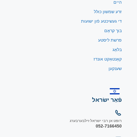
היים
זרע שמשון כולל
די געשיכטע פֿון ישועות
בוך קראָם
פרשת ליסטע
בלאָג
קאָנטאַקט אונדז
שענקען
פֿאַר ישׂראל
רופט אן רבי ישראל זילבערבערג
052-7166450