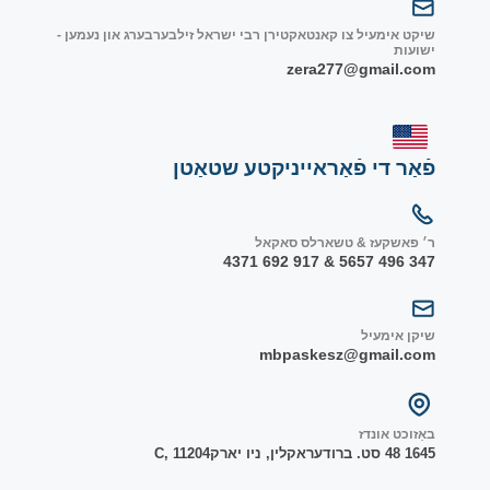
שיקט אימעיל צו קאנטאקטירן רבי ישראל זילבערבערג און נעמען -
ישועות
zera277@gmail.com
פֿאַר די פֿאַראייניקטע שטאַטן
ר׳ פאשקעז & טשארלס סאקאל
347 496 5657 & 917 692 4371
שיקן אימעיל
mbpaskesz@gmail.com
באַזוכט אונדז
1645 48 סט. ברודער
אקלין, ניו יארק
1204
C, 1