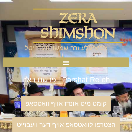
אפיציעלע זרה שמשון וועבזייטל
Parshat Re´eh | פרשת ראה
קומט מיט אונדז אויף וואַטסאַפּ
הצטרפו לוואטסאפ אויף דער וועבזייט