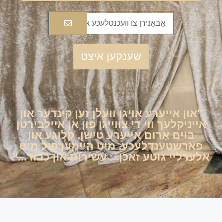
שענקען איצט
"און אייערע אויגן וועלן זען קינדער און
אייניקלעך ווי די צווייגן פון אן איילבירטן
בוים אַרום אייערע טישן, קלוגע און
פארשטענדלעכע, מיט היימען פול מיט
אלערליי גוטע זאכן... עשירות און כבוד..."