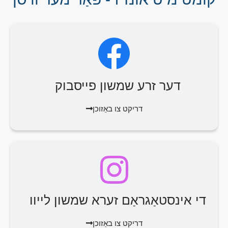
דער זרע שמשון פייסבוק
דריקט צו באַזוכן
די אינסטאַגראַם זערא שמשון לייוו
דריקט צו באַזוכן