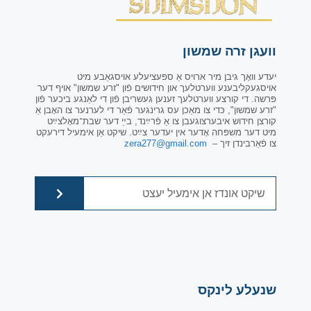
וועגן זרה שמשון
יעדע וואָך גיבן מיר ארויס אַ ספּעציעלע אויסגאַבע מיט
אויסגעקליבענע ווערטלעך און חידושים פֿון "זרע שמשון" אויף דער
פּרשה. די קורצע ווערטלעך זענען געשריבן פֿון די לאַנגע ביכער פֿון
"זרע שמשון", כּדי צו מאַכן עס גרינגער פֿאַר די לערנער צו האָבן אַ
קורצן חידוש איבערצוגעבן צו אַ פֿרײַנד, בײַ דער שבת־מאָלצײַט
מיט דער משפּחה אָדער אין יעדער צײַט. שיקט אַן אימעיל דירעקט
צו פֿאַרבינדן זיך –
zera277@gmail.com
שנעלע לינקס