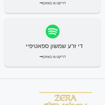
דריקט צו באַזוכן
די זרע שמשון ספאטיפיי
דריקט צו באַזוכן