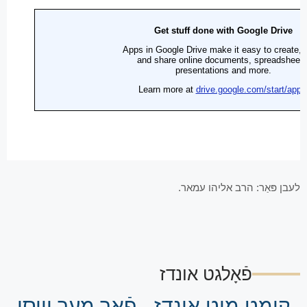
לעבן פּאַר: הרב אליהו עמאר.
פֿאָלגט אונדז
קומט מיט אונדז - פֿאַר מער וויסן