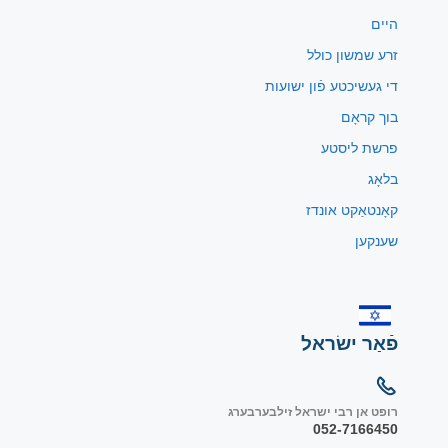
היים
זרע שמשון כולל
די געשיכטע פֿון ישועות
בוך קראָם
פרשת ליסטע
בלאָג
קאָנטאַקט אונדז
שענקען
פֿאַר ישׂראל
רופט אן רבי ישראל זילבערבערג
052-7166450