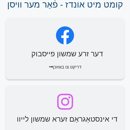
קומט מיט אונדז - פֿאַר מער וויסן
דער זרע שמשון פייסבוק
דריקט צו באַזוכן
די אינסטאַגראַם זערא שמשון לייוו