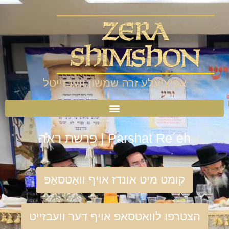
אפיציעלע זרה שמשון וועבזייטל
Parshat Re´eh | פרשת ראה
קומט מיט אונדז אויף וואַטסאַפּ
הצטרפו לוואטסאפ אויף דער וועבזייט