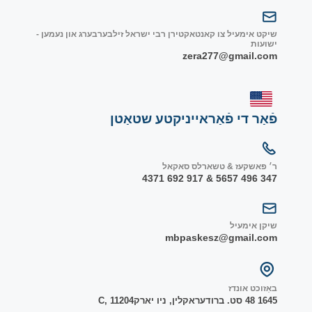
שיקט אימעיל צו קאנטאקטירן רבי ישראל זילבערבערג און נעמען -
ישועות
zera277@gmail.com
פֿאַר די פֿאַראייניקטע שטאַטן
ר׳ פאשקעז & טשארלס סאקאל
347 496 5657 & 917 692 4371
שיקן אימעיל
mbpaskesz@gmail.com
באַזוכט אונדז
1645 48 סט. ברודער
אקלין, ניו יארק
1204
C, 1