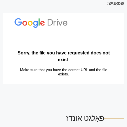
שפּאַניש:
פֿאָלגט אונדז