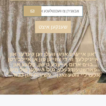
שענקען איצט
"און אייערע אויגן וועלן זען קינדער און
אייניקלעך ווי די צווייגן פון אן איילבירטן
בוים אַרום אייערע טישן, קלוגע און
פארשטענדלעכע, מיט היימען פול מיט
אלערליי גוטע זאכן... עשירות און כבוד..."