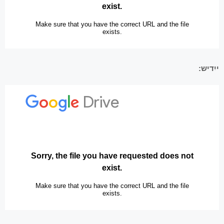
ייִדיש: