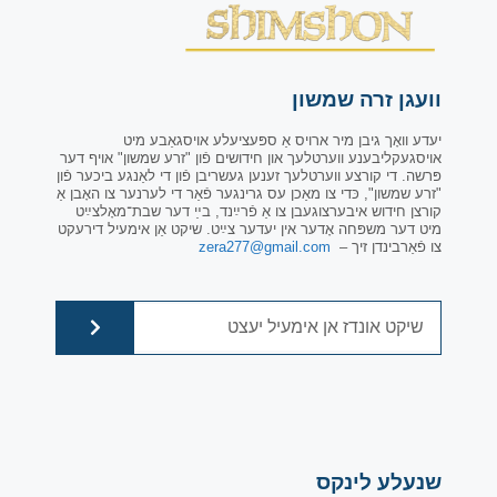
וועגן זרה שמשון
יעדע וואָך גיבן מיר ארויס אַ ספּעציעלע אויסגאַבע מיט
אויסגעקליבענע ווערטלעך און חידושים פֿון "זרע שמשון" אויף דער
פּרשה. די קורצע ווערטלעך זענען געשריבן פֿון די לאַנגע ביכער פֿון
"זרע שמשון", כּדי צו מאַכן עס גרינגער פֿאַר די לערנער צו האָבן אַ
קורצן חידוש איבערצוגעבן צו אַ פֿרײַנד, בײַ דער שבת־מאָלצײַט
מיט דער משפּחה אָדער אין יעדער צײַט. שיקט אַן אימעיל דירעקט
צו פֿאַרבינדן זיך –
zera277@gmail.com
שנעלע לינקס