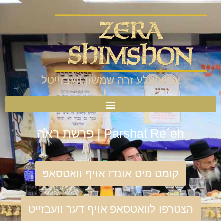
אפיציעלע זרה שמשון וועבזייטל
Parshat Re´eh | פרשת ראה
קומט מיט אונדז אויף וואַטסאַפּ
הצטרפו לוואטסאפ אויף דער וועבזייט