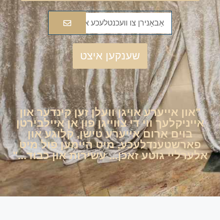
שענקען איצט
"און אייערע אויגן וועלן זען קינדער און
אייניקלעך ווי די צווייגן פון אן איילבירטן
בוים אַרום אייערע טישן, קלוגע און
פארשטענדלעכע, מיט היימען פול מיט
אלערליי גוטע זאכן... עשירות און כבוד..."