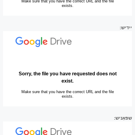
ייִדיש:
שפּאַניש: