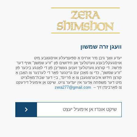
וועגן זרה שמשון
יעדע וואָך גיבן מיר ארויס אַ ספּעציעלע אויסגאַבע מיט
אויסגעקליבענע ווערטלעך און חידושים פֿון "זרע שמשון" אויף דער
פּרשה. די קורצע ווערטלעך זענען געשריבן פֿון די לאַנגע ביכער פֿון
"זרע שמשון", כּדי צו מאַכן עס גרינגער פֿאַר די לערנער צו האָבן אַ
קורצן חידוש איבערצוגעבן צו אַ פֿרײַנד, בײַ דער שבת־מאָלצײַט
מיט דער משפּחה אָדער אין יעדער צײַט. שיקט אַן אימעיל דירעקט
צו פֿאַרבינדן זיך –
zera277@gmail.com