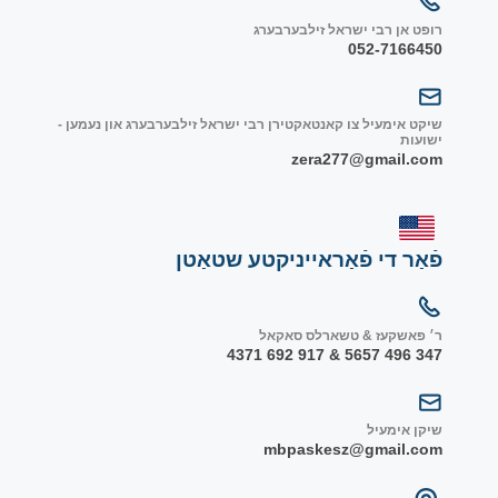
רופט אן רבי ישראל זילבערבערג
052-7166450
שיקט אימעיל צו קאנטאקטירן רבי ישראל זילבערבערג און נעמען -
ישועות
zera277@gmail.com
פֿאַר די פֿאַראייניקטע שטאַטן
ר׳ פאשקעז & טשארלס סאקאל
347 496 5657 & 917 692 4371
שיקן אימעיל
mbpaskesz@gmail.com