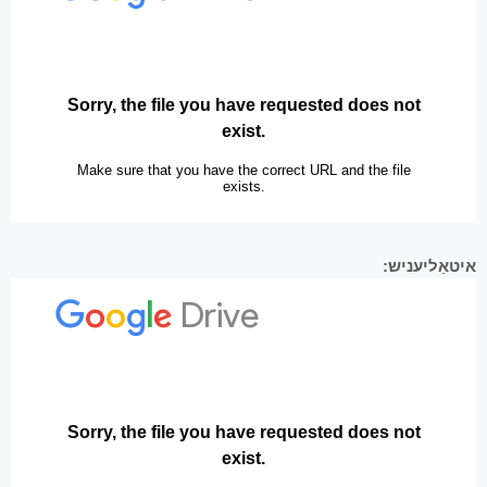
איטאַליעניש: