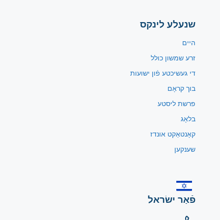
שנעלע לינקס
היים
זרע שמשון כולל
די געשיכטע פֿון ישועות
בוך קראָם
פרשת ליסטע
בלאָג
קאָנטאַקט אונדז
שענקען
פֿאַר ישׂראל