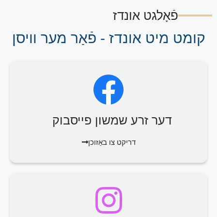
פֿאָלגט אונדז
קומט מיט אונדז - פֿאַר מער וויסן
דער זרע שמשון פייסבוק
דריקט צו באַזוכן