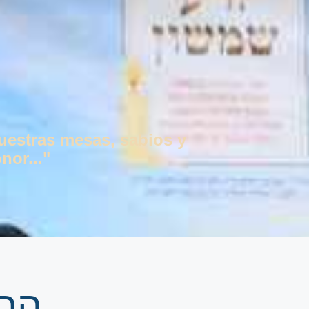
vuestras mesas, sabios y
nor..."
הרב