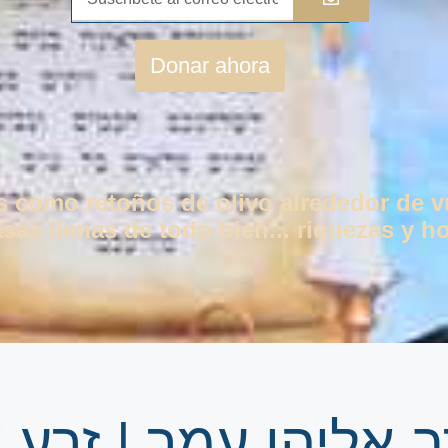
Donar ahora
os como retoños de olivo alrededor de 
as llenas de todo bien... riquezas y ho
 אליהו עמר | זרע