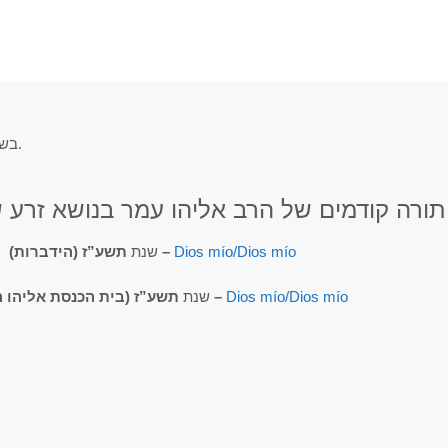
בשידור ישיר מביהמ”ד בית הכנסת אליהו הנביא (רחוב עוזיאל 42, בני ברק).
 תורה קודמים של הרב אליהו עמר בנושא זרע
שנת
תשע”ז (הידברות) –
Dios mío/Dios mío
שנת
תשע”ז (בית הכנסת אליהו הנביא) –
Dios mío/Dios mío