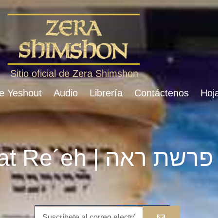
Sitio oficial de Zera Shimshon
de Yeshout
Audio
Librería
Contáctenos
Hoja
Parshat Re´eh | פרשת ראה