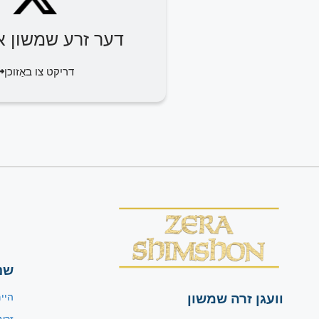
דער זרע שמשון או
דריקט צו באַזוכן
שנ
וועגן זרה שמשון
היי
זרע