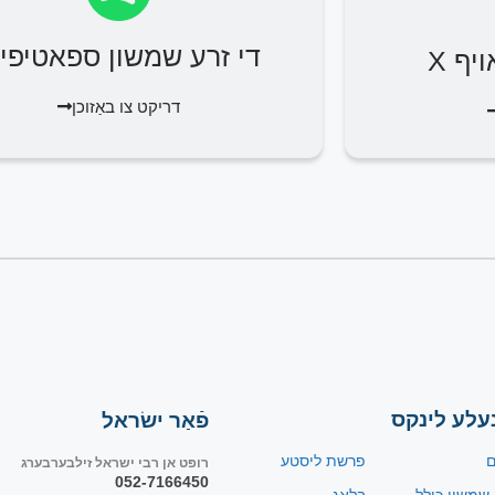
די זרע שמשון ספאטיפיי
יף X
דריקט צו באַזוכן
עלע לינקס
פֿאַר ישׂראל
ם
פרשת ליסטע
רופט אן רבי ישראל זילבערבערג
052-7166450
 שמשון כולל
בלאָג