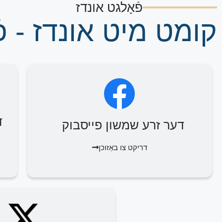
פֿאָלגט אונדז
קומט מיט אונדז - פֿ
ד
דער זרע שמשון פייסבוק
דריקט צו באַזוכן