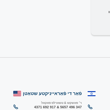
פֿאַר די פֿאַראייניקטע שטאַטן
ר׳ פאשקעז & טשארלס סאקאל
347 496 5657 & 917 692 4371