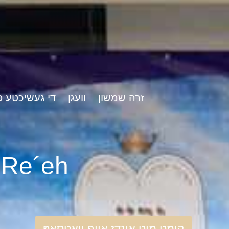
זרה שמשון
וועגן
די געשיכטע פֿ
rshat Re´eh
קומט מיט אונדז אויף וואַטסאַפּ