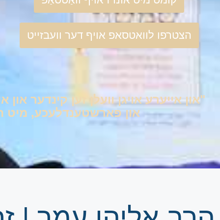
הצטרפו לוואטסאפ אויף דער וועבזייט
"און אייערע אויגן וועלן זען קינדער און אי
און פארשטענדלעכע, מיט היימ
הרב אליהו עמר | 