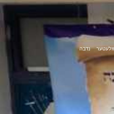
וזלעטער
נדבה