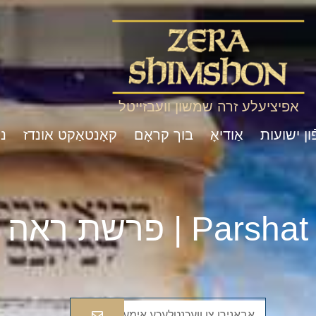
אפיציעלע זרה שמשון וועבזייטל
ון ישועות
אַודיאָ
בוך קראָם
קאָנטאַקט אונדז
נ
Pa | פרשת ראה