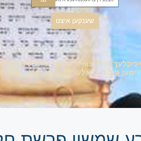
שענקען איצט
יניקלעך ווי די צווייגן פון אן איילבירטן בוי
ען פול מיט אלערליי גוטע זאכן... עשירות 
זרע שמשון פרשת ח