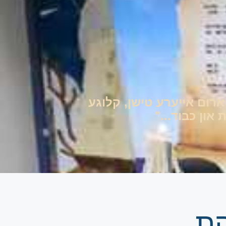
ם אַרום אייערע טישן, קלוגע
און כבוד..."
קת