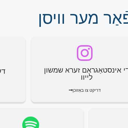
אַר מער וויסן
י אינסטאַגראַם זערא שמשון
דע
לייוו
דריקט צו באַזוכן