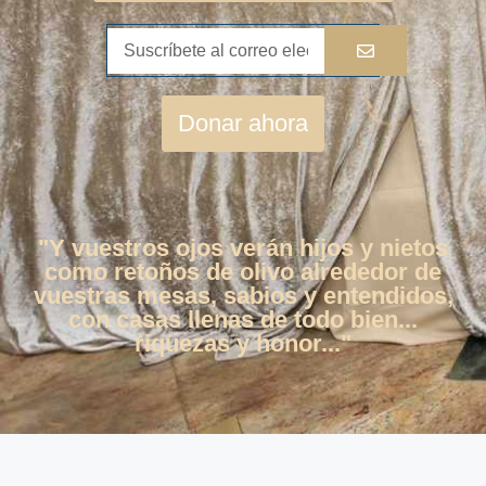
Donar ahora
"Y vuestros ojos verán hijos y nietos
como retoños de olivo alrededor de
vuestras mesas, sabios y entendidos,
con casas llenas de todo bien...
riquezas y honor..."