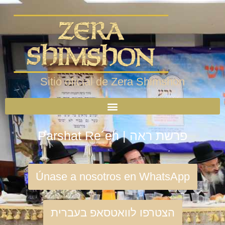
Sitio oficial de Zera Shimshon
Parshat Re´eh | פרשת ראה
Únase a nosotros en WhatsApp
הצטרפו לוואטסאפ בעברית