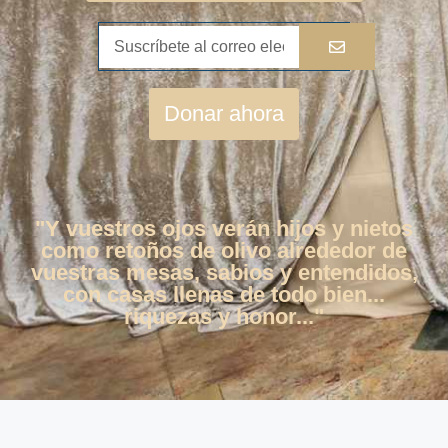
Donar ahora
"Y vuestros ojos verán hijos y nietos
como retoños de olivo alrededor de
vuestras mesas, sabios y entendidos,
con casas llenas de todo bien...
riquezas y honor..."