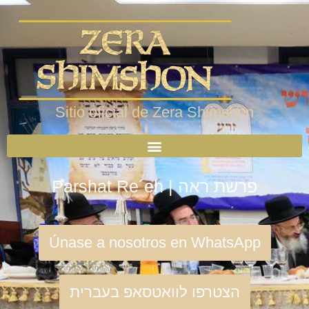
Sitio oficial de Zera Shimshon
Parshat Re´eh | פרשת ראה
Únase a nosotros en WhatsApp
הצטרפו לוואטסאפ בעברית