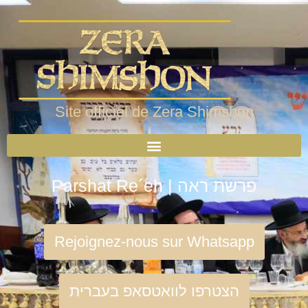
Site officiel de Zera Shimshon
Parshat Re´eh | פרשת ראה
Rejoignez-nous sur Whatsapp
הצטרפו לוואטסאפ בעברית