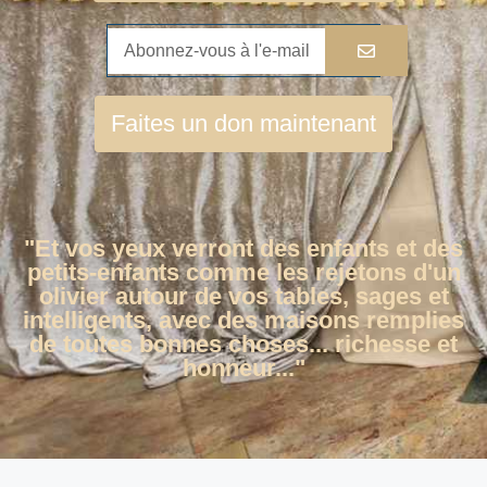
Faites un don maintenant
"Et vos yeux verront des enfants et des
petits-enfants comme les rejetons d'un
olivier autour de vos tables, sages et
intelligents, avec des maisons remplies
de toutes bonnes choses... richesse et
honneur..."