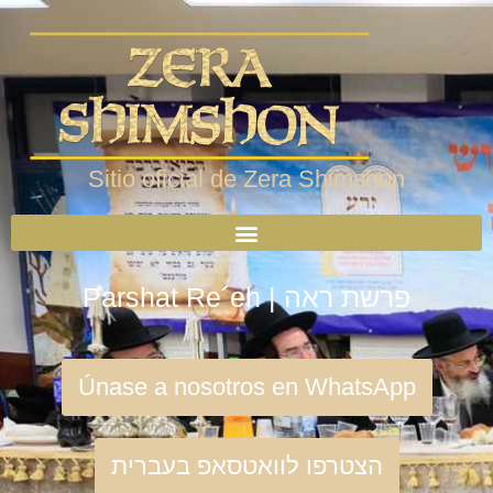
Sitio oficial de Zera Shimshon
Parshat Re´eh | פרשת ראה
Únase a nosotros en WhatsApp
הצטרפו לוואטסאפ בעברית