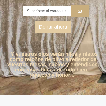
Donar ahora
"Y vuestros ojos verán hijos y nietos
como retoños de olivo alrededor de
vuestras mesas, sabios y entendidos,
con casas llenas de todo bien...
riquezas y honor..."