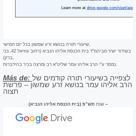
שיעורי תורה בנושא זרע שמשון בכל יום חמישי,
בשידור ישיר מביהמ”ד בית הכנסת אליהו הנביא (רחוב עוזיאל 42, בני
ברק).
נמסר ע”י הרב אליהו עמר שליט”א רב ומרצה בכיר בהידברות.
Más de:
לצפייה בשיעורי תורה קודמים של
הרב אליהו עמר בנושא זרע שמשון – פרשת
תצוה
תש”פ (בית הכנסת אליהו הנביא) –
שנת