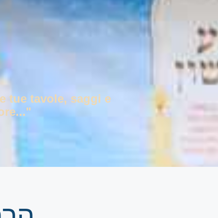
e tue tavole, saggi e
re..."
הרב