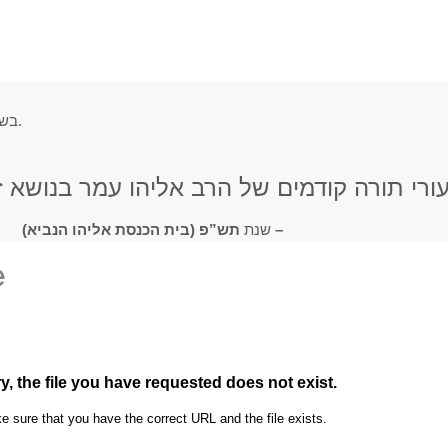
בשידור ישיר מביהמ”ד בית הכנסת אליהו הנביא (רחוב עוזיאל 42, בני ברק).
ורי תורה קודמים של הרב אליהו עמר בנושא 
תש”פ (בית הכנסת אליהו הנביא) –
שנת