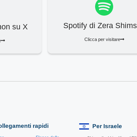
Spotify di Zera Shim
hon su X
Clicca per visitare
e
llegamenti rapidi
Per Israele