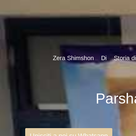
Zera Shimshon
Di
Storia d
Unisciti a noi su Whatsapp