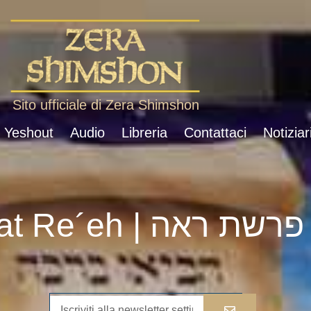
Sito ufficiale di Zera Shimshon
i Yeshout
Audio
Libreria
Contattaci
Notiziar
Parshat Re´eh | פרשת ראה