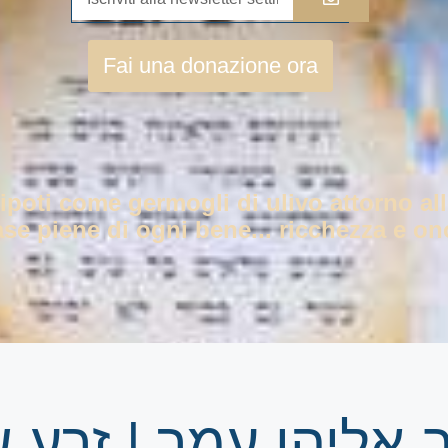
Fai una donazione ora
nipoti come germogli di ulivo attorno all
ase piene di ogni bene... ricchezza e ono
 אליהו עמר | זרע