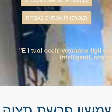
הצטרפו לוואטסאפ בעברית
"E i tuoi occhi vedranno figli e 
intelligenti, con c
 שמשון פרשת תצוה