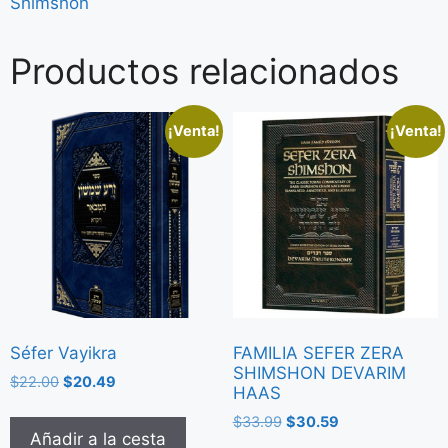
Shimshon
Productos relacionados
¡Venta!
¡Venta!
Séfer Vayikra
FAMILIA SEFER ZERA
SHIMSHON DEVARIM
$
22.00
$
20.49
HAAS
$
33.99
$
30.59
Añadir a la cesta