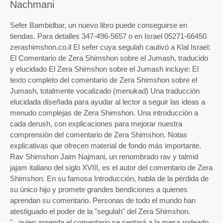
Nachmani
Sefer Bambidbar, un nuevo libro puede conseguirse en
tiendas. Para detalles 347-496-5657 o en Israel 05271-66450
zerashimshon.co.il El sefer cuya segulah cautivó a Klal Israel:
El Comentario de Zera Shimshon sobre el Jumash, traducido
y elucidado El Zera Shimshon sobre el Jumash incluye: El
texto completo del comentario de Zera Shimshon sobre el
Jumash, totalmente vocalizado (menukad) Una traducción
elucidada diseñada para ayudar al lector a seguir las ideas a
menudo complejas de Zera Shimshon. Una introducción a
cada derush, con explicaciones para mejorar nuestra
comprensión del comentario de Zera Shimshon. Notas
explicativas que ofrecen material de fondo más importante.
Rav Shimshon Jaim Najmani, un renombrado rav y talmid
jajam italiano del siglo XVIII, es el autor del comentario de Zera
Shimshon. En su famosa Introducción, habla de la pérdida de
su único hijo y promete grandes bendiciones a quienes
aprendan su comentario. Personas de todo el mundo han
atestiguado el poder de la "segulah" del Zera Shimshon.
"...quien aprenda el comentario se sentará a la mesa rodeado