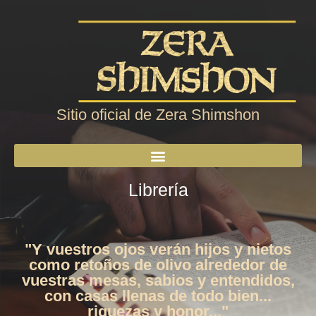
Sitio oficial de Zera Shimshon
Librería
"Y vuestros ojos verán hijos y nietos
como retoños de olivo alrededor de
vuestras mesas, sabios y entendidos,
con casas llenas de todo bien...
riquezas y honor..."