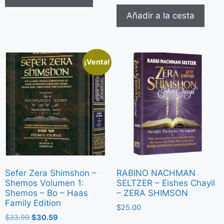
Añadir a la cesta
¡Venta!
Sefer Zera Shimshon –
RABINO NACHMAN
Shemos Volumen 1:
SELTZER – Eishes Chayil
Shemos – Bo – Haas
– ZERA SHIMSON
Family Edition
$
25.00
$
33.99
$
30.59