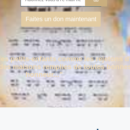
Faites un don maintenant
des petits-enfants comme les rejetons d
c des maisons remplies de toutes bonnes
honneur..."