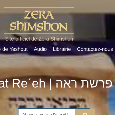
Site officiel de Zera Shimshon
e de Yeshout
Audio
Librairie
Contactez-nous
Parshat Re´eh | פרשת ראה