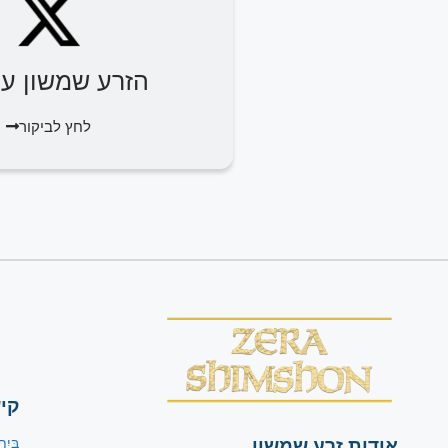
הזרע שמשון על 
לחץ לביקור
קי
אודות זרע שמשון
בַּיִת