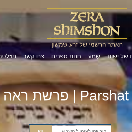
האתר הרשמי של זרע שמשון
ו של ישות
שֶׁמַע
חנות ספרים
צרו קשר
ניוזלטר
Pa | פרשת ראה