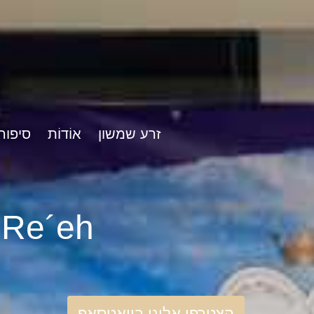
זרע שמשון
אוֹדוֹת
סיפור
rshat Re´eh
הצטרפו אלינו בוואטסאפ