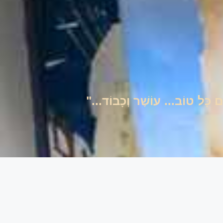
ים כָּל טוֹב... עוֹשֶׁר וְכָבוֹד..."