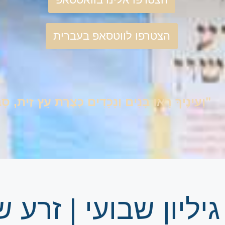
הצטרפו לווטסאפ בעברית
"וְעֵינֶיךָ רָאוּ בָּנִים וְנָכָדִים כְּצֶרֶת עֵץ זַית, 
גיליון שבועי | זרע