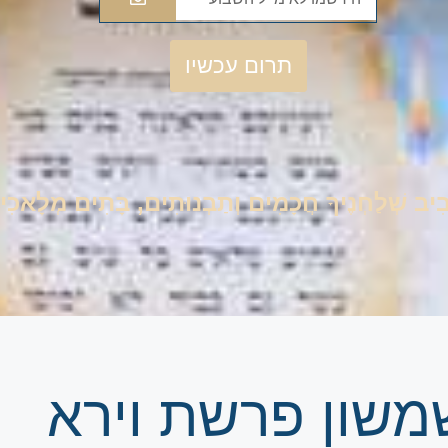
תרום עכשיו
סָבִיב שְׁלַחְנֶיךָ חֲכָמִים וְתַבְנוּתִים, בָּתִים מְלָאכִ
 שמשון פרשת וירא